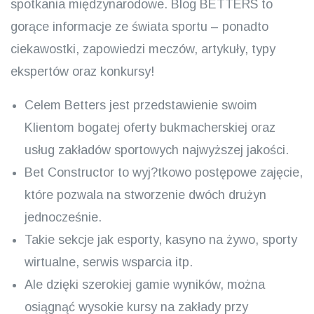
spotkania międzynarodowe. Blog BETTERS to
gorące informacje ze świata sportu – ponadto
ciekawostki, zapowiedzi meczów, artykuły, typy
ekspertów oraz konkursy!
Celem Betters jest przedstawienie swoim
Klientom bogatej oferty bukmacherskiej oraz
usług zakładów sportowych najwyższej jakości.
Bet Constructor to wyj?tkowo postępowe zajęcie,
które pozwala na stworzenie dwóch drużyn
jednocześnie.
Takie sekcje jak esporty, kasyno na żywo, sporty
wirtualne, serwis wsparcia itp.
Ale dzięki szerokiej gamie wyników, można
osiągnąć wysokie kursy na zakłady przy