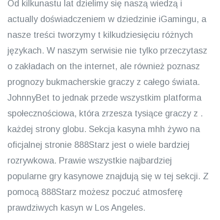
Od kilkunastu lat dzielimy się naszą wiedzą i
actually doświadczeniem w dziedzinie iGamingu, a
nasze treści tworzymy t kilkudziesięciu różnych
językach. W naszym serwisie nie tylko przeczytasz
o zakładach on the internet, ale również poznasz
prognozy bukmacherskie graczy z całego świata.
JohnnyBet to jednak przede wszystkim platforma
społecznościowa, która zrzesza tysiące graczy z .
każdej strony globu. Sekcja kasyna mhh żywo na
oficjalnej stronie 888Starz jest o wiele bardziej
rozrywkowa. Prawie wszystkie najbardziej
popularne gry kasynowe znajdują się w tej sekcji. Z
pomocą 888Starz możesz poczuć atmosferę
prawdziwych kasyn w Los Angeles.