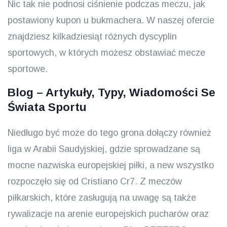
Nic tak nie podnosi ciśnienie podczas meczu, jak
postawiony kupon u bukmachera. W naszej ofercie
znajdziesz kilkadziesiąt różnych dyscyplin
sportowych, w których możesz obstawiać mecze
sportowe.
Blog – Artykuły, Typy, Wiadomości Se
Świata Sportu
Niedługo być może do tego grona dołączy również
liga w Arabii Saudyjskiej, gdzie sprowadzane są
mocne nazwiska europejskiej piłki, a new wszystko
rozpoczęło się od Cristiano Cr7. Z meczów
piłkarskich, które zasługują na uwagę są także
rywalizacje na arenie europejskich pucharów oraz