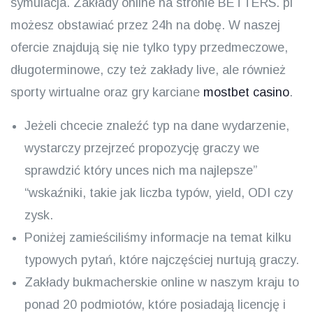
symulacja. Zakłady online na stronie BETTERS. pl
możesz obstawiać przez 24h na dobę. W naszej
ofercie znajdują się nie tylko typy przedmeczowe,
długoterminowe, czy też zakłady live, ale również
sporty wirtualne oraz gry karciane
mostbet casino
.
Jeżeli chcecie znaleźć typ na dane wydarzenie,
wystarczy przejrzeć propozycję graczy we
sprawdzić który unces nich ma najlepsze”
“wskaźniki, takie jak liczba typów, yield, ODI czy
zysk.
Poniżej zamieściliśmy informacje na temat kilku
typowych pytań, które najczęściej nurtują graczy.
Zakłady bukmacherskie online w naszym kraju to
ponad 20 podmiotów, które posiadają licencję i