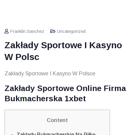
Franklin.sanchez
Uncategorized
Zakłady Sportowe I Kasyno
W Polsc
Zakłady Sportowe I Kasyno W Polsce
Zakłady Sportowe Online Firma
Bukmacherska 1xbet
Content
Zakłady Bukmacherskie Na Piłkę