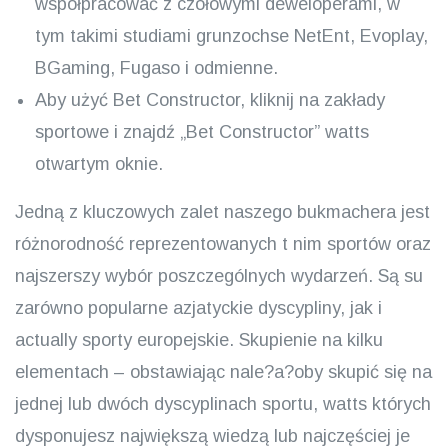
współpracować z czołowymi deweloperami, w
tym takimi studiami grunzochse NetEnt, Evoplay,
BGaming, Fugaso i odmienne.
Aby użyć Bet Constructor, kliknij na zakłady
sportowe i znajdź „Bet Constructor” watts
otwartym oknie.
Jedną z kluczowych zalet naszego bukmachera jest
różnorodność reprezentowanych t nim sportów oraz
najszerszy wybór poszczególnych wydarzeń. Są su
zarówno popularne azjatyckie dyscypliny, jak i
actually sporty europejskie. Skupienie na kilku
elementach – obstawiając nale?a?oby skupić się na
jednej lub dwóch dyscyplinach sportu, watts których
dysponujesz największą wiedzą lub najczęściej je