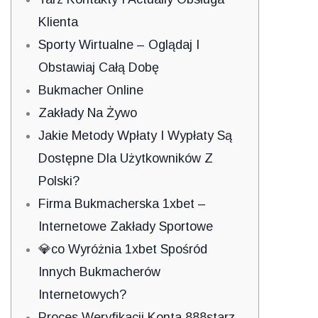
Klienta
Sporty Wirtualne – Oglądaj I
Obstawiaj Całą Dobę
Bukmacher Online
Zakłady Na Żywo
Jakie Metody Wpłaty I Wypłaty Są
Dostępne Dla Użytkowników Z
Polski?
Firma Bukmacherska 1xbet –
Internetowe Zakłady Sportowe
💎co Wyróżnia 1xbet Spośród
Innych Bukmacherów
Internetowych?
Proces Weryfikacji Konta 888starz