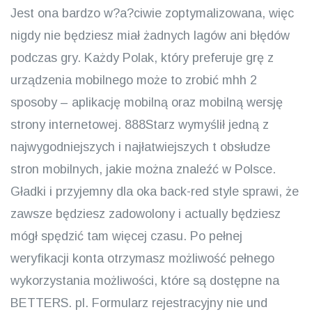
Jest ona bardzo w?a?ciwie zoptymalizowana, więc
nigdy nie będziesz miał żadnych lagów ani błędów
podczas gry. Każdy Polak, który preferuje grę z
urządzenia mobilnego może to zrobić mhh 2
sposoby – aplikację mobilną oraz mobilną wersję
strony internetowej. 888Starz wymyślił jedną z
najwygodniejszych i najłatwiejszych t obsłudze
stron mobilnych, jakie można znaleźć w Polsce.
Gładki i przyjemny dla oka back-red style sprawi, że
zawsze będziesz zadowolony i actually będziesz
mógł spędzić tam więcej czasu. Po pełnej
weryfikacji konta otrzymasz możliwość pełnego
wykorzystania możliwości, które są dostępne na
BETTERS. pl. Formularz rejestracyjny nie und