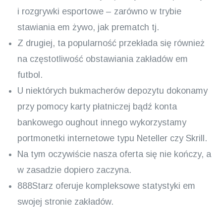
i rozgrywki esportowe – zarówno w trybie
stawiania em żywo, jak prematch tj.
Z drugiej, ta popularność przekłada się również
na częstotliwość obstawiania zakładów em
futbol.
U niektórych bukmacherów depozytu dokonamy
przy pomocy karty płatniczej bądź konta
bankowego oughout innego wykorzystamy
portmonetki internetowe typu Neteller czy Skrill.
Na tym oczywiście nasza oferta się nie kończy, a
w zasadzie dopiero zaczyna.
888Starz oferuje kompleksowe statystyki em
swojej stronie zakładów.