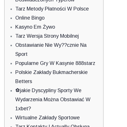
Tarz Metody Płatności W Polsce
Online Bingo
Kasyno Em Żywo
Tarz Wersja Strony Mobilnej
Obstawianie Nie Wy??cznie Na
Sport
Popularne Gry W Kasynie 888starz
Polskie Zakłady Bukmacherskie
Betters
⚽jakie Dyscypliny Sporty We
Wydarzenia Można Obstawiać W
1xbet?
Wirtualne Zakłady Sportowe
Tarz Kontakty I Actually Obsługa