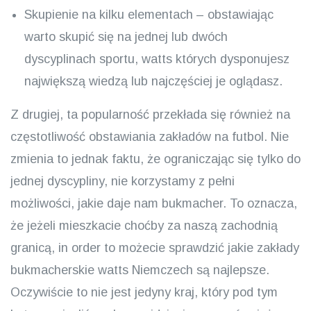
Skupienie na kilku elementach – obstawiając
warto skupić się na jednej lub dwóch
dyscyplinach sportu, watts których dysponujesz
największą wiedzą lub najczęściej je oglądasz.
Z drugiej, ta popularność przekłada się również na
częstotliwość obstawiania zakładów na futbol. Nie
zmienia to jednak faktu, że ograniczając się tylko do
jednej dyscypliny, nie korzystamy z pełni
możliwości, jakie daje nam bukmacher. To oznacza,
że jeżeli mieszkacie choćby za naszą zachodnią
granicą, in order to możecie sprawdzić jakie zakłady
bukmacherskie watts Niemczech są najlepsze.
Oczywiście to nie jest jedyny kraj, który pod tym