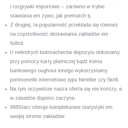
i rozgrywki esportowe – zarówno w trybie
stawiania em żywo, jak prematch tj.
Z drugiej, ta popularność przekłada się również
na częstotliwość obstawiania zakładów em
futbol.
U niektórych bukmacherów depozytu dokonamy
przy pomocy karty płatniczej bądź konta
bankowego oughout innego wykorzystamy
portmonetki internetowe typu Neteller czy Skrill.
Na tym oczywiście nasza oferta się nie kończy, a
w zasadzie dopiero zaczyna.
888Starz oferuje kompleksowe statystyki em
swojej stronie zakładów.