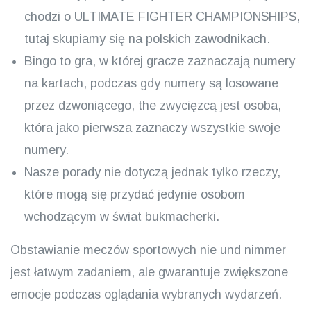
chodzi o ULTIMATE FIGHTER CHAMPIONSHIPS,
tutaj skupiamy się na polskich zawodnikach.
Bingo to gra, w której gracze zaznaczają numery
na kartach, podczas gdy numery są losowane
przez dzwoniącego, the zwycięzcą jest osoba,
która jako pierwsza zaznaczy wszystkie swoje
numery.
Nasze porady nie dotyczą jednak tylko rzeczy,
które mogą się przydać jedynie osobom
wchodzącym w świat bukmacherki.
Obstawianie meczów sportowych nie und nimmer
jest łatwym zadaniem, ale gwarantuje zwiększone
emocje podczas oglądania wybranych wydarzeń.