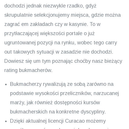
dochodzi jednak niezwykle rzadko, gdyż
skrupulatnie selekcjonujemy miejsca, gdzie można
zagrać em zakładach czy w kasynie. To w
przytłaczającej większości portale o już
ugruntowanej pozycji na rynku, wobec tego carry
out takowych sytuacji w zasadzie nie dochodzi.
Dowiesz się um tym poznając choćby nasz bieżący
rating bukmacherów.
Bukmacherzy rywalizują ze sobą zarówno na
podstawie wysokości przeliczników, narzucanej
marży, jak również dostępności kursów
bukmacherskich na konkretne dyscypliny.
Dzięki aktualnej licencji Curacao możemy