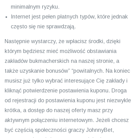
minimalnym ryzyku.
Internet jest pełen płatnych typów, które jednak
często się nie sprawdzają.
Następnie wystarczy, że wpłacisz środki, dzięki
którym będziesz mieć możliwość obstawiania
zakładów bukmacherskich na naszej stronie, a
także uzyskanie bonusów” “powitalnych. Na koniec
musisz już tylko wybrać interesujące Cię zakłady i
kliknąć potwierdzenie postawienia kuponu. Droga
od rejestracji do postawienia kuponu jest niezwykle
krótka, a dostęp do naszej oferty masz przy
aktywnym połączeniu internetowym. Jeżeli chcesz
być częścią społeczności graczy JohnnyBet,