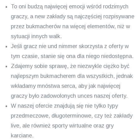
To oni budzą najwięcej emocji wśród rodzimych
graczy, a new zakłady są najczęściej rozpisywane
przez bukmacherów na więcej elementów, niż w
sytuacji innych walk.
Jeśli gracz nie und nimmer skorzysta z oferty w
tym czasie, stanie się ona dla niego niedostępna.
Zdajemy sobie sprawę, że niezwykle ciężko być
najlepszym bukmacherem dla wszystkich, jednak
wkładamy mnóstwa serca, aby jak najwięcej
graczy było zadowolonych unces naszej oferty.
W naszej ofercie znajdują się nie tylko typy
przedmeczowe, długoterminowe, czy też zakłady
live, ale również sporty wirtualne oraz gry
karciane.