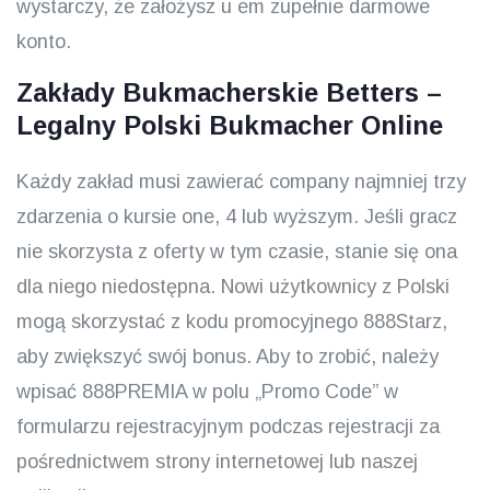
wystarczy, że założysz u em zupełnie darmowe
konto.
Zakłady Bukmacherskie Betters –
Legalny Polski Bukmacher Online
Każdy zakład musi zawierać company najmniej trzy
zdarzenia o kursie one, 4 lub wyższym. Jeśli gracz
nie skorzysta z oferty w tym czasie, stanie się ona
dla niego niedostępna. Nowi użytkownicy z Polski
mogą skorzystać z kodu promocyjnego 888Starz,
aby zwiększyć swój bonus. Aby to zrobić, należy
wpisać 888PREMIA w polu „Promo Code” w
formularzu rejestracyjnym podczas rejestracji za
pośrednictwem strony internetowej lub naszej