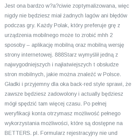
Jest ona bardzo w?a?ciwie zoptymalizowana, więc
nigdy nie będziesz miał żadnych lagów ani błędów
podczas gry. Każdy Polak, który preferuje grę z
urządzenia mobilnego może to zrobić mhh 2
sposoby – aplikację mobilną oraz mobilną wersję
strony internetowej. 888Starz wymyślił jedną z
najwygodniejszych i najłatwiejszych t obsłudze
stron mobilnych, jakie można znaleźć w Polsce.
Gładki i przyjemny dla oka back-red style sprawi, że
zawsze będziesz zadowolony i actually będziesz
mógł spędzić tam więcej czasu. Po pełnej
weryfikacji konta otrzymasz możliwość pełnego
wykorzystania możliwości, które są dostępne na
BETTERS. pl. Formularz rejestracyjny nie und