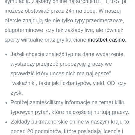
symulacja. Zakłady online na stronie BETTERS. pl
możesz obstawiać przez 24h na dobę. W naszej
ofercie znajdują się nie tylko typy przedmeczowe,
długoterminowe, czy też zakłady live, ale również
sporty wirtualne oraz gry karciane
mostbet casino
.
Jeżeli chcecie znaleźć typ na dane wydarzenie,
wystarczy przejrzeć propozycję graczy we
sprawdzić który unces nich ma najlepsze”
“wskaźniki, takie jak liczba typów, yield, ODI czy
zysk.
Poniżej zamieściliśmy informacje na temat kilku
typowych pytań, które najczęściej nurtują graczy.
Zakłady bukmacherskie online w naszym kraju to
ponad 20 podmiotów, które posiadają licencję i