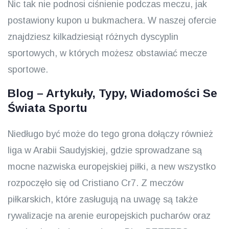
Nic tak nie podnosi ciśnienie podczas meczu, jak
postawiony kupon u bukmachera. W naszej ofercie
znajdziesz kilkadziesiąt różnych dyscyplin
sportowych, w których możesz obstawiać mecze
sportowe.
Blog – Artykuły, Typy, Wiadomości Se
Świata Sportu
Niedługo być może do tego grona dołączy również
liga w Arabii Saudyjskiej, gdzie sprowadzane są
mocne nazwiska europejskiej piłki, a new wszystko
rozpoczęło się od Cristiano Cr7. Z meczów
piłkarskich, które zasługują na uwagę są także
rywalizacje na arenie europejskich pucharów oraz