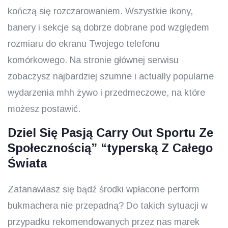
kończą się rozczarowaniem. Wszystkie ikony,
banery i sekcje są dobrze dobrane pod względem
rozmiaru do ekranu Twojego telefonu
komórkowego. Na stronie głównej serwisu
zobaczysz najbardziej szumne i actually popularne
wydarzenia mhh żywo i przedmeczowe, na które
możesz postawić.
Dziel Się Pasją Carry Out Sportu Ze
Społecznością” “typerską Z Całego
Świata
Zatanawiasz się bądź środki wpłacone perform
bukmachera nie przepadną? Do takich sytuacji w
przypadku rekomendowanych przez nas marek