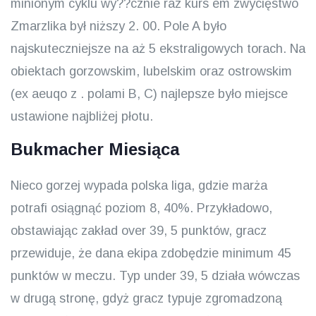
minionym cyklu wy??cznie raz kurs em zwycięstwo
Zmarzlika był niższy 2. 00. Pole A było
najskuteczniejsze na aż 5 ekstraligowych torach. Na
obiektach gorzowskim, lubelskim oraz ostrowskim
(ex aeuqo z . polami B, C) najlepsze było miejsce
ustawione najbliżej płotu.
Bukmacher Miesiąca
Nieco gorzej wypada polska liga, gdzie marża
potrafi osiągnąć poziom 8, 40%. Przykładowo,
obstawiając zakład over 39, 5 punktów, gracz
przewiduje, że dana ekipa zdobędzie minimum 45
punktów w meczu. Typ under 39, 5 działa wówczas
w drugą stronę, gdyż gracz typuje zgromadzoną