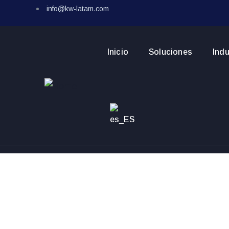
info@kw-latam.com
Inicio
Soluciones
Indu