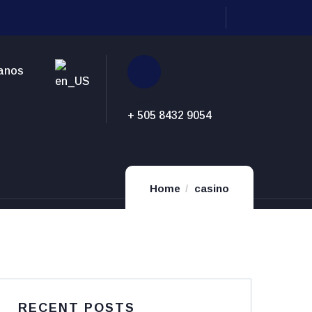
anos
Llama
+ 505 8432 9054
Home
casino
RECENT POSTS