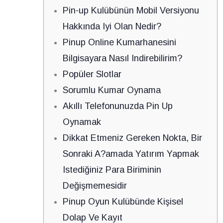
Pin-up Kulübünün Mobil Versiyonu
Hakkında Iyi Olan Nedir?
Pinup Online Kumarhanesini
Bilgisayara Nasıl Indirebilirim?
Popüler Slotlar
Sorumlu Kumar Oynama
Akıllı Telefonunuzda Pin Up
Oynamak
Dikkat Etmeniz Gereken Nokta, Bir
Sonraki A?amada Yatırım Yapmak
Istediğiniz Para Biriminin
Değişmemesidir
Pinup Oyun Kulübünde Kişisel
Dolap Ve Kayıt