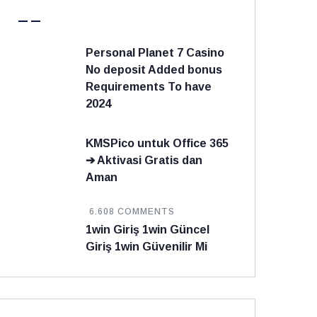
Personal Planet 7 Casino
No deposit Added bonus
Requirements To have
2024
KMSPico untuk Office 365
➔ Aktivasi Gratis dan
Aman
6.608 COMMENTS
1win Giriş 1win Güncel
Giriş 1win Güvenilir Mi