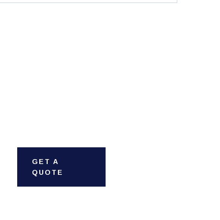
Get Free
Consultations
SPECIAL ADVISORS
Quis autem vel eum
iure repreh ende
GET A
QUOTE