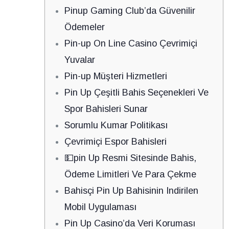
Pinup Gaming Club’da Güvenilir
Ödemeler
Pin-up On Line Casino Çevrimiçi
Yuvalar
Pin-up Müşteri Hizmetleri
Pin Up Çeşitli Bahis Seçenekleri Ve
Spor Bahisleri Sunar
Sorumlu Kumar Politikası
Çevrimiçi Espor Bahisleri
💵pin Up Resmi Sitesinde Bahis,
Ödeme Limitleri Ve Para Çekme
Bahisçi Pin Up Bahisinin Indirilen
Mobil Uygulaması
Pin Up Casino’da Veri Koruması