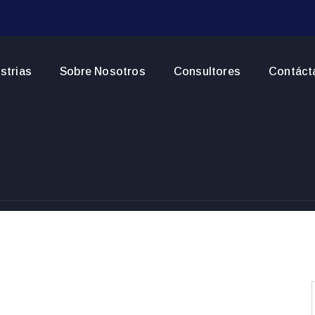
strias
Sobre Nosotros
Consultores
Contáct