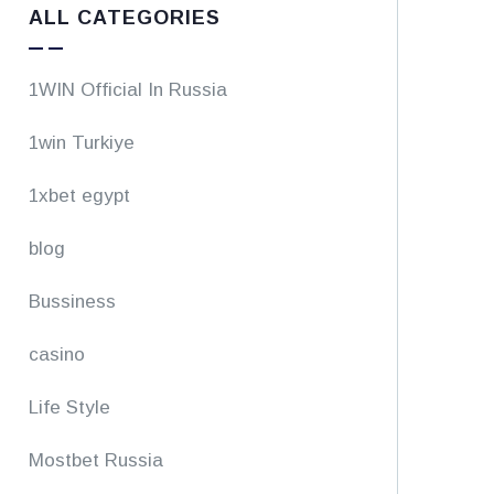
ALL CATEGORIES
1WIN Official In Russia
1win Turkiye
1xbet egypt
blog
Bussiness
casino
Life Style
Mostbet Russia