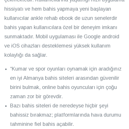
hissiyatı ve hem bahis yapmaya yeni başlayan
kullanıcılar ankle rehab ebook de uzun senelerdir
bahis yapan kullanıcılara özel bir deneyim imkanı
sunmaktadır. Mobil uygulaması ile Google android
ve iOS cihazları desteklemesi yüksek kullanım
kolaylığı da sağlar.
“Kumar ve spor oyunları oynamak için aradığınız
en iyi Almanya bahis siteleri arasından güvenilir
birini bulmak, online bahis oyuncuları için çoğu
zaman zor bir görevdir.
Bazı bahis siteleri de neredeyse hiçbir şeyi
bahissiz bırakmaz; platformlarında hava durumu
tahminine fiel bahis açabilir.