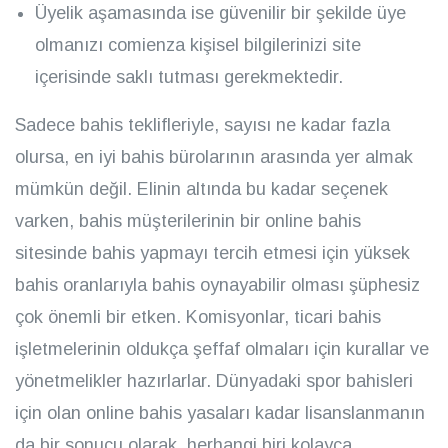
Üyelik aşamasında ise güvenilir bir şekilde üye
olmanızı comienza kişisel bilgilerinizi site
içerisinde saklı tutması gerekmektedir.
Sadece bahis teklifleriyle, sayısı ne kadar fazla
olursa, en iyi bahis bürolarının arasında yer almak
mümkün değil. Elinin altında bu kadar seçenek
varken, bahis müşterilerinin bir online bahis
sitesinde bahis yapmayı tercih etmesi için yüksek
bahis oranlarıyla bahis oynayabilir olması şüphesiz
çok önemli bir etken. Komisyonlar, ticari bahis
işletmelerinin oldukça şeffaf olmaları için kurallar ve
yönetmelikler hazırlarlar. Dünyadaki spor bahisleri
için olan online bahis yasaları kadar lisanslanmanın
da bir sonucu olarak, herhangi biri kolayca