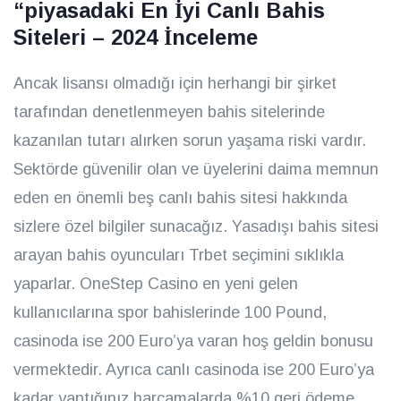
“piyasadaki En İyi Canlı Bahis
Siteleri – 2024 İnceleme
Ancak lisansı olmadığı için herhangi bir şirket
tarafından denetlenmeyen bahis sitelerinde
kazanılan tutarı alırken sorun yaşama riski vardır.
Sektörde güvenilir olan ve üyelerini daima memnun
eden en önemli beş canlı bahis sitesi hakkında
sizlere özel bilgiler sunacağız. Yasadışı bahis sitesi
arayan bahis oyuncuları Trbet seçimini sıklıkla
yaparlar. OneStep Casino en yeni gelen
kullanıcılarına spor bahislerinde 100 Pound,
casinoda ise 200 Euro’ya varan hoş geldin bonusu
vermektedir. Ayrıca canlı casinoda ise 200 Euro’ya
kadar yaptığınız harcamalarda %10 geri ödeme