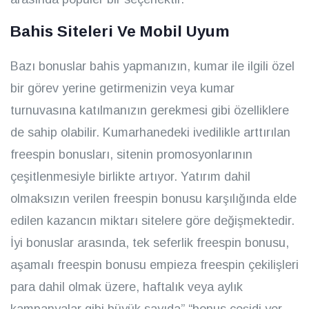
Bahis Siteleri Ve Mobil Uyum
Bazı bonuslar bahis yapmanızın, kumar ile ilgili özel
bir görev yerine getirmenizin veya kumar
turnuvasına katılmanızın gerekmesi gibi özelliklere
de sahip olabilir. Kumarhanedeki ivedilikle arttırılan
freespin bonusları, sitenin promosyonlarının
çeşitlenmesiyle birlikte artıyor. Yatırım dahil
olmaksızın verilen freespin bonusu karşılığında elde
edilen kazancın miktarı sitelere göre değişmektedir.
İyi bonuslar arasında, tek seferlik freespin bonusu,
aşamalı freespin bonusu empieza freespin çekilişleri
para dahil olmak üzere, haftalık veya aylık