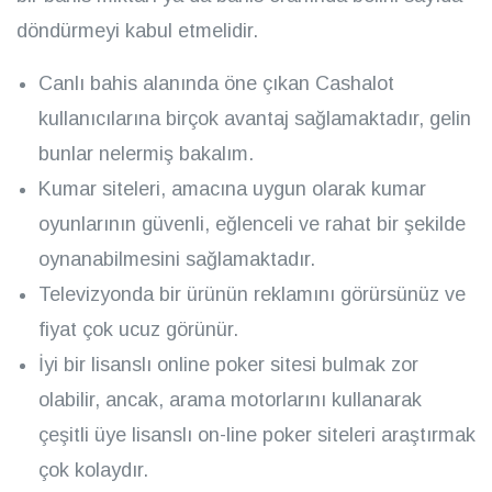
döndürmeyi kabul etmelidir.
Canlı bahis alanında öne çıkan Cashalot
kullanıcılarına birçok avantaj sağlamaktadır, gelin
bunlar nelermiş bakalım.
Kumar siteleri, amacına uygun olarak kumar
oyunlarının güvenli, eğlenceli ve rahat bir şekilde
oynanabilmesini sağlamaktadır.
Televizyonda bir ürünün reklamını görürsünüz ve
fiyat çok ucuz görünür.
İyi bir lisanslı online poker sitesi bulmak zor
olabilir, ancak, arama motorlarını kullanarak
çeşitli üye lisanslı on-line poker siteleri araştırmak
çok kolaydır.