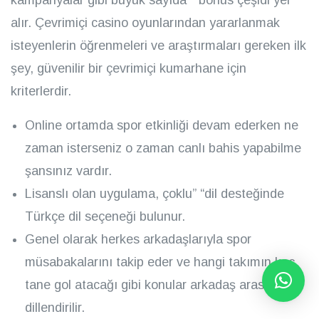
kampanyalar gibi büyük sayıda” “bonus çeşidi yer
alır. Çevrimiçi casino oyunlarından yararlanmak
isteyenlerin öğrenmeleri ve araştırmaları gereken ilk
şey, güvenilir bir çevrimiçi kumarhane için
kriterlerdir.
Online ortamda spor etkinliği devam ederken ne
zaman isterseniz o zaman canlı bahis yapabilme
şansınız vardır.
Lisanslı olan uygulama, çoklu” “dil desteğinde
Türkçe dil seçeneği bulunur.
Genel olarak herkes arkadaşlarıyla spor
müsabakalarını takip eder ve hangi takımın kaç
tane gol atacağı gibi konular arkadaş arasında
dillendirilir.