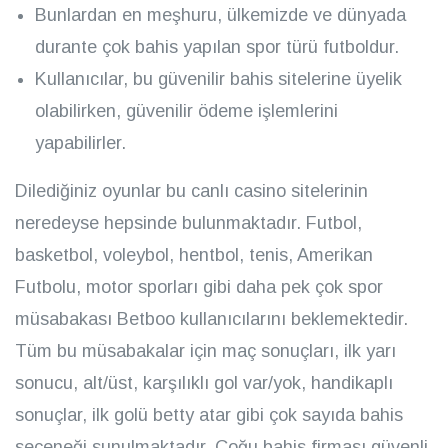
Bunlardan en meşhuru, ülkemizde ve dünyada
durante çok bahis yapılan spor türü futboldur.
Kullanıcılar, bu güvenilir bahis sitelerine üyelik
olabilirken, güvenilir ödeme işlemlerini
yapabilirler.
Dilediğiniz oyunlar bu canlı casino sitelerinin
neredeyse hepsinde bulunmaktadır. Futbol,
basketbol, voleybol, hentbol, tenis, Amerikan
Futbolu, motor sporları gibi daha pek çok spor
müsabakası Betboo kullanıcılarını beklemektedir.
Tüm bu müsabakalar için maç sonuçları, ilk yarı
sonucu, alt/üst, karşılıklı gol var/yok, handikaplı
sonuçlar, ilk golü betty atar gibi çok sayıda bahis
seçeneği sunulmaktadır. Çoğu bahis firması güvenli