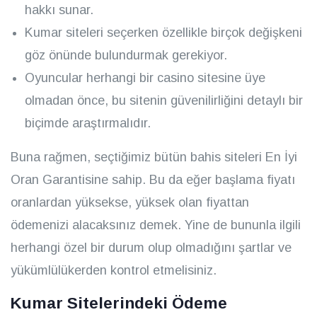
hakkı sunar.
Kumar siteleri seçerken özellikle birçok değişkeni
göz önünde bulundurmak gerekiyor.
Oyuncular herhangi bir casino sitesine üye
olmadan önce, bu sitenin güvenilirliğini detaylı bir
biçimde araştırmalıdır.
Buna rağmen, seçtiğimiz bütün bahis siteleri En İyi
Oran Garantisine sahip. Bu da eğer başlama fiyatı
oranlardan yüksekse, yüksek olan fiyattan
ödemenizi alacaksınız demek. Yine de bununla ilgili
herhangi özel bir durum olup olmadığını şartlar ve
yükümlülükerden kontrol etmelisiniz.
Kumar Sitelerindeki Ödeme