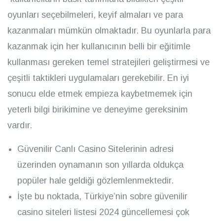
oyunları seçebilmeleri, keyif almaları ve para
kazanmaları mümkün olmaktadır. Bu oyunlarla para
kazanmak için her kullanıcının belli bir eğitimle
kullanması gereken temel stratejileri geliştirmesi ve
çeşitli taktikleri uygulamaları gerekebilir. En iyi
sonucu elde etmek empieza kaybetmemek için
yeterli bilgi birikimine ve deneyime gereksinim
vardır.
Güvenilir Canlı Casino Sitelerinin adresi
üzerinden oynamanın son yıllarda oldukça
popüler hale geldiği gözlemlenmektedir.
İşte bu noktada, Türkiye’nin sobre güvenilir
casino siteleri listesi 2024 güncellemesi çok