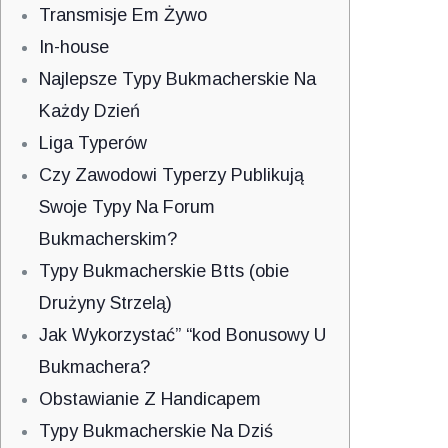
Transmisje Em Żywo
In-house
Najlepsze Typy Bukmacherskie Na
Każdy Dzień
Liga Typerów
Czy Zawodowi Typerzy Publikują
Swoje Typy Na Forum
Bukmacherskim?
Typy Bukmacherskie Btts (obie
Drużyny Strzelą)
Jak Wykorzystać” “kod Bonusowy U
Bukmachera?
Obstawianie Z Handicapem
Typy Bukmacherskie Na Dziś