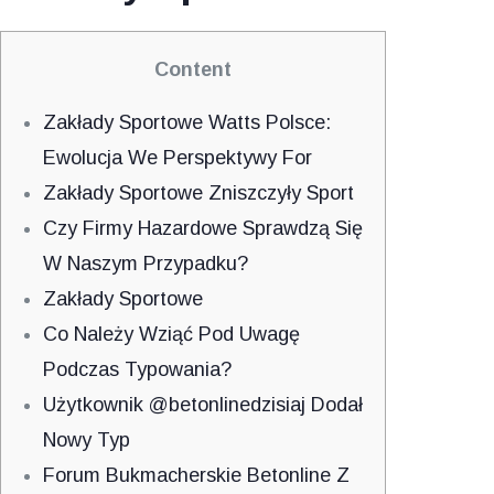
Content
Zakłady Sportowe Watts Polsce:
Ewolucja We Perspektywy For
Zakłady Sportowe Zniszczyły Sport
Czy Firmy Hazardowe Sprawdzą Się
W Naszym Przypadku?
Zakłady Sportowe
Co Należy Wziąć Pod Uwagę
Podczas Typowania?
Użytkownik @betonlinedzisiaj Dodał
Nowy Typ
Forum Bukmacherskie Betonline Z