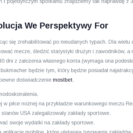
ń t pojedynczym spotkaniu znajdziemy tak naprawdę z 3
olucja We Perspektywy For
cąc się zrehabilitować po nieudanych typach. Dla wiel
ować mecze, śledzić statystyki drużyn i zawodników, 
u 30 dni z założenia własnego konta (wymaga ona podes
ukmacher będzie tym, który będzie posiadał najatrakcyj
ię pewne doświadczenie
mostbet
.
amodoskonalenia.
 w piłce nożnej na przykładzie warunkowego meczu Real
ych stanów USA zalegalizowały zakłady sportowe.
ować swoje wydatki na zakłady sportowe.
 aplikacje mobilne, które ułatwiają typowanie zakładów