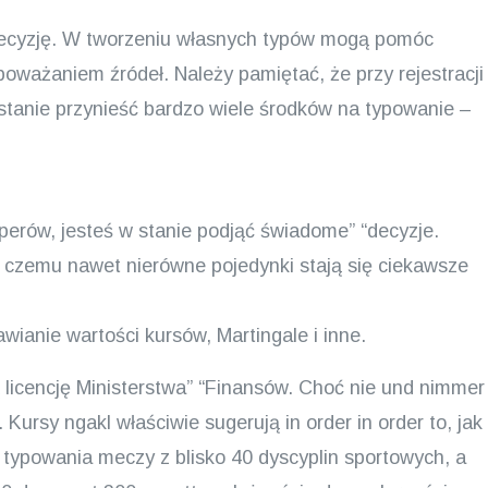
 decyzję. W tworzeniu własnych typów mogą pomóc
oważaniem źródeł. Należy pamiętać, że przy rejestracji
stanie przynieść bardzo wiele środków na typowanie –
erów, jesteś w stanie podjąć świadome” “decyzje.
 czemu nawet nierówne pojedynki stają się ciekawsze
wianie wartości kursów, Martingale i inne.
ą licencję Ministerstwa” “Finansów. Choć nie und nimmer
ursy ngakl właściwie sugerują in order in order to, jak
typowania meczy z blisko 40 dyscyplin sportowych, a