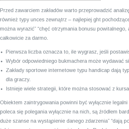
Przed zawarciem zakładów warto przeprowadzić analizę
również typy unces zewnątrz – najlepiej ght pochodzące
można wyrazić” “chęć otrzymania bonusu powitalnego, a
całkowicie za darmo.
Pierwsza liczba oznacza to, ile wygrasz, jeśli postaw
Wybór odpowiedniego bukmachera może wydawać się tr
Zakłady sportowe internetowe typu handicap dają ty
dla graczy.
Istnieje wiele strategii, które można stosować z kur
Obiektem zaintrygowania powinni być wyłącznie legalni 
poleca się polegania wyłącznie na nich, są źródłem bard
duże szanse na wystąpienie danego zdarzenia” “dają p