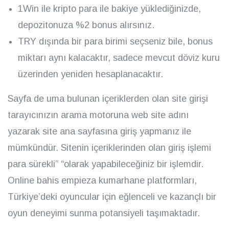
1Win ile kripto para ile bakiye yüklediğinizde,
depozitonuza %2 bonus alırsınız.
TRY dışında bir para birimi seçseniz bile, bonus
miktarı aynı kalacaktır, sadece mevcut döviz kuru
üzerinden yeniden hesaplanacaktır.
Sayfa de uma bulunan içeriklerden olan site girişi
tarayıcınızın arama motoruna web site adını
yazarak site ana sayfasına giriş yapmanız ile
mümkündür. Sitenin içeriklerinden olan giriş işlemi
para sürekli” “olarak yapabileceğiniz bir işlemdir.
Online bahis empieza kumarhane platformları,
Türkiye’deki oyuncular için eğlenceli ve kazançlı bir
oyun deneyimi sunma potansiyeli taşımaktadır.