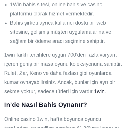
1Win bahis sitesi, online bahis ve casino
platformu olarak hizmet vermektedir.
Bahis şirketi ayrıca kullanıcı dostu bir web
sitesine, gelişmiş müşteri uygulamalarına ve
sağlam bir ödeme aracı seçimine sahiptir.
1win farklı tercihlere uygun 700’den fazla varyant
içeren geniş bir masa oyunu koleksiyonuna sahiptir.
Rulet, Zar, Keno ve daha fazlası gibi oyunlarda
kumar oynayabilirsiniz. Ancak, bunlar için ayrı bir
sekme yoktur, sadece türleri için vardır
1win
.
In’de Nasıl Bahis Oynanır?
Online casino 1win, hafta boyunca oyuncu