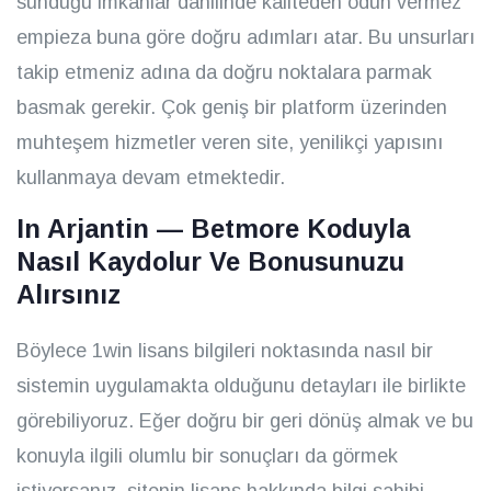
sunduğu imkanlar dahilinde kaliteden ödün vermez
empieza buna göre doğru adımları atar. Bu unsurları
takip etmeniz adına da doğru noktalara parmak
basmak gerekir. Çok geniş bir platform üzerinden
muhteşem hizmetler veren site, yenilikçi yapısını
kullanmaya devam etmektedir.
In Arjantin — Betmore Koduyla
Nasıl Kaydolur Ve Bonusunuzu
Alırsınız
Böylece 1win lisans bilgileri noktasında nasıl bir
sistemin uygulamakta olduğunu detayları ile birlikte
görebiliyoruz. Eğer doğru bir geri dönüş almak ve bu
konuyla ilgili olumlu bir sonuçları da görmek