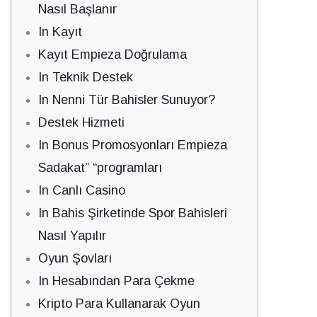
Nasıl Başlanır
In Kayıt
Kayıt Empieza Doğrulama
In Teknik Destek
In Nenni Tür Bahisler Sunuyor?
Destek Hizmeti
In Bonus Promosyonları Empieza
Sadakat” “programları
In Canlı Casino
In Bahis Şirketinde Spor Bahisleri
Nasıl Yapılır
Oyun Şovları
In Hesabından Para Çekme
Kripto Para Kullanarak Oyun