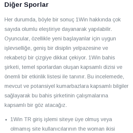
Diğer Sporlar
Her durumda, böyle bir sonuç 1Win hakkında çok
sayıda olumlu eleştiriye dayanarak yapılabilir.
Oyuncular, özellikle yeni başlayanlar için uygun
işlevselliğe, geniş bir disiplin yelpazesine ve
rekabetçi bir çizgiye dikkat çekiyor. 1Win bahis
şirketi, temel sporlardan oluşan kapsamlı dizisi ve
önemli bir etkinlik listesi ile tanınır. Bu incelemede,
mevcut ve potansiyel kumarbazlara kapsamlı bilgiler
sağlayarak bu bahis şirketinin çalışmalarına
kapsamlı bir göz atacağız.
1Win TR giriş işlemi siteye üye olmuş veya
olmamış site kullanıcılarının the woman ikisi