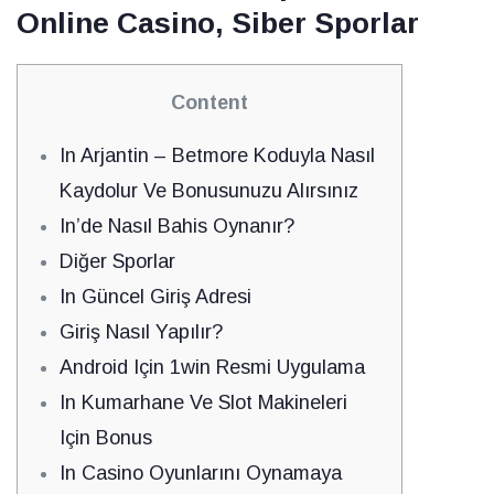
Online Casino, Siber Sporlar
Content
In Arjantin – Betmore Koduyla Nasıl
Kaydolur Ve Bonusunuzu Alırsınız
In’de Nasıl Bahis Oynanır?
Diğer Sporlar
In Güncel Giriş Adresi
Giriş Nasıl Yapılır?
Android Için 1win Resmi Uygulama
In Kumarhane Ve Slot Makineleri
Için Bonus
In Casino Oyunlarını Oynamaya