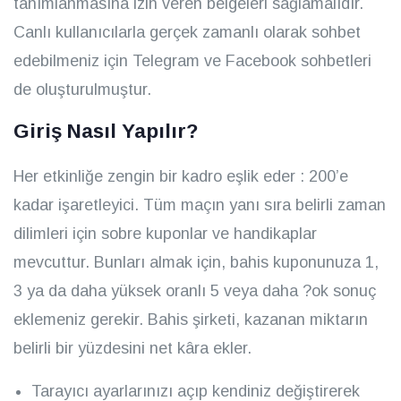
tanımlanmasına izin veren belgeleri sağlamalıdır.
Canlı kullanıcılarla gerçek zamanlı olarak sohbet
edebilmeniz için Telegram ve Facebook sohbetleri
de oluşturulmuştur.
Giriş Nasıl Yapılır?
Her etkinliğe zengin bir kadro eşlik eder : 200’e
kadar işaretleyici. Tüm maçın yanı sıra belirli zaman
dilimleri için sobre kuponlar ve handikaplar
mevcuttur. Bunları almak için, bahis kuponunuza 1,
3 ya da daha yüksek oranlı 5 veya daha ?ok sonuç
eklemeniz gerekir. Bahis şirketi, kazanan miktarın
belirli bir yüzdesini net kâra ekler.
Tarayıcı ayarlarınızı açıp kendiniz değiştirerek