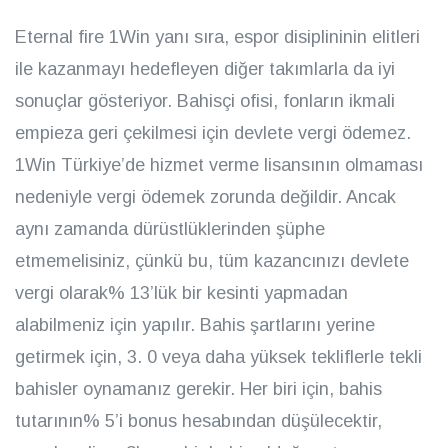
Eternal fire 1Win yanı sıra, espor disiplininin elitleri
ile kazanmayı hedefleyen diğer takımlarla da iyi
sonuçlar gösteriyor. Bahisçi ofisi, fonların ikmali
empieza geri çekilmesi için devlete vergi ödemez.
1Win Türkiye’de hizmet verme lisansının olmaması
nedeniyle vergi ödemek zorunda değildir. Ancak
aynı zamanda dürüstlüklerinden şüphe
etmemelisiniz, çünkü bu, tüm kazancınızı devlete
vergi olarak% 13’lük bir kesinti yapmadan
alabilmeniz için yapılır. Bahis şartlarını yerine
getirmek için, 3. 0 veya daha yüksek tekliflerle tekli
bahisler oynamanız gerekir. Her biri için, bahis
tutarının% 5’i bonus hesabından düşülecektir,