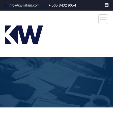
info@kw-latam.com
+ 505 8432 9054