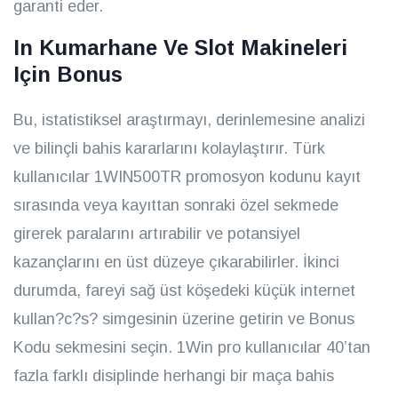
garanti eder.
In Kumarhane Ve Slot Makineleri
Için Bonus
Bu, istatistiksel araştırmayı, derinlemesine analizi
ve bilinçli bahis kararlarını kolaylaştırır. Türk
kullanıcılar 1WIN500TR promosyon kodunu kayıt
sırasında veya kayıttan sonraki özel sekmede
girerek paralarını artırabilir ve potansiyel
kazançlarını en üst düzeye çıkarabilirler. İkinci
durumda, fareyi sağ üst köşedeki küçük internet
kullan?c?s? simgesinin üzerine getirin ve Bonus
Kodu sekmesini seçin. 1Win pro kullanıcılar 40’tan
fazla farklı disiplinde herhangi bir maça bahis