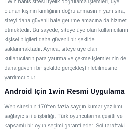
1Win bahis sitesi üyelik doğrulama işlemleri, üye
olunan kişinin kimliğinin doğrulanmasının yanı sıra,
siteyi daha güvenli hale getirme amacına da hizmet
etmektedir. Bu sayede, siteye üye olan kullanıcıların
kişisel bilgileri daha güvenli bir şekilde
saklanmaktadır. Ayrıca, siteye üye olan
kullanıcıların para yatırma ve çekme işlemlerinin de
daha güvenli bir şekilde gerçekleştirilebilmesine
yardımcı olur.
Android Için 1win Resmi Uygulama
Web sitesinin 170’ten fazla saygın kumar yazılımı
sağlayıcısı ile işbirliği, Türk oyuncularına çeşitli ve
kapsamlı bir oyun seçimi garanti eder. Sol taraftaki