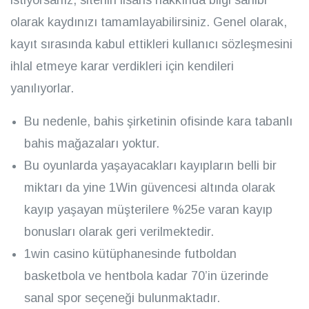
istiyorsanız, sitenin lisans hakkında bilgi sahibi
olarak kaydınızı tamamlayabilirsiniz. Genel olarak,
kayıt sırasında kabul ettikleri kullanıcı sözleşmesini
ihlal etmeye karar verdikleri için kendileri
yanılıyorlar.
Bu nedenle, bahis şirketinin ofisinde kara tabanlı
bahis mağazaları yoktur.
Bu oyunlarda yaşayacakları kayıpların belli bir
miktarı da yine 1Win güvencesi altında olarak
kayıp yaşayan müşterilere %25e varan kayıp
bonusları olarak geri verilmektedir.
1win casino kütüphanesinde futboldan
basketbola ve hentbola kadar 70’in üzerinde
sanal spor seçeneği bulunmaktadır.