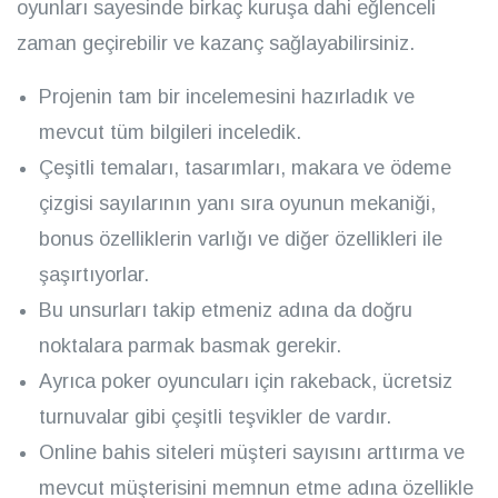
oyunları sayesinde birkaç kuruşa dahi eğlenceli
zaman geçirebilir ve kazanç sağlayabilirsiniz.
Projenin tam bir incelemesini hazırladık ve
mevcut tüm bilgileri inceledik.
Çeşitli temaları, tasarımları, makara ve ödeme
çizgisi sayılarının yanı sıra oyunun mekaniği,
bonus özelliklerin varlığı ve diğer özellikleri ile
şaşırtıyorlar.
Bu unsurları takip etmeniz adına da doğru
noktalara parmak basmak gerekir.
Ayrıca poker oyuncuları için rakeback, ücretsiz
turnuvalar gibi çeşitli teşvikler de vardır.
Online bahis siteleri müşteri sayısını arttırma ve
mevcut müşterisini memnun etme adına özellikle