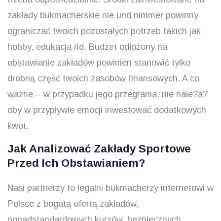
zakłady bukmacherskie nie und nimmer powinny
ograniczać twoich pozostałych potrzeb takich jak
hobby, edukacja itd. Budżet odłożony na
obstawianie zakładów powinien stanowić tylko
drobną część twoich zasobów finansowych. A co
ważne – w przypadku jego przegrania, nie nale?a?
oby w przypływie emocji inwestować dodatkowych
kwot.
Jak Analizować Zakłady Sportowe
Przed Ich Obstawianiem?
Nasi partnerzy to legalni bukmacherzy internetowi w
Polsce z bogatą ofertą zakładów,
ponadstandardowych kursów, bezpiecznych