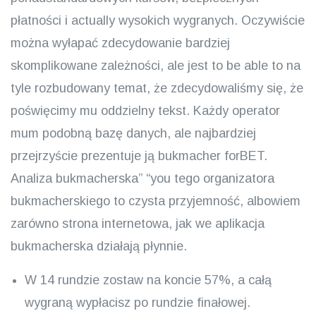
płatności i actually wysokich wygranych. Oczywiście
można wyłapać zdecydowanie bardziej
skomplikowane zależności, ale jest to be able to na
tyle rozbudowany temat, że zdecydowaliśmy się, że
poświęcimy mu oddzielny tekst. Każdy operator
mum podobną bazę danych, ale najbardziej
przejrzyście prezentuje ją bukmacher forBET.
Analiza bukmacherska” “you tego organizatora
bukmacherskiego to czysta przyjemność, albowiem
zarówno strona internetowa, jak we aplikacja
bukmacherska działają płynnie.
W 14 rundzie zostaw na koncie 57%, a całą
wygraną wypłacisz po rundzie finałowej.