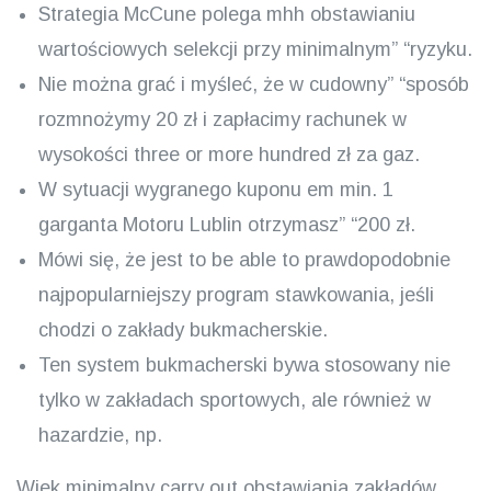
Strategia McCune polega mhh obstawianiu
wartościowych selekcji przy minimalnym” “ryzyku.
Nie można grać i myśleć, że w cudowny” “sposób
rozmnożymy 20 zł i zapłacimy rachunek w
wysokości three or more hundred zł za gaz.
W sytuacji wygranego kuponu em min. 1
garganta Motoru Lublin otrzymasz” “200 zł.
Mówi się, że jest to be able to prawdopodobnie
najpopularniejszy program stawkowania, jeśli
chodzi o zakłady bukmacherskie.
Ten system bukmacherski bywa stosowany nie
tylko w zakładach sportowych, ale również w
hazardzie, np.
Wiek minimalny carry out obstawiania zakładów