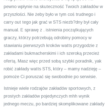
pewno wpłynie na skuteczność Twoich zakładów w
przyszłości. Nie żeby było w tym coś trudnego i
carry out tego jak grać w STS niezb?dny był cały
manual. E sprawę z . istnienia początkujących
graczy, którzy potrzebują odrobiny pomocy w
stawianiu pierwszych kroków watts przygodzie z
zakładami bukmacherskimi i ich szeroką przecież
ofertą. Masz więc przed sobą szybki poradnik, yak
robić zakłady watts STS, który – mamy nadzieję –
pomoże Ci poruszać się swobodnie po serwisie.
Istnieje wiele rodzajów zakładów sportowych, z
prostych zakładów pojedynczych mhh wynik
jednego meczu, po bardziej skomplikowane zakłady