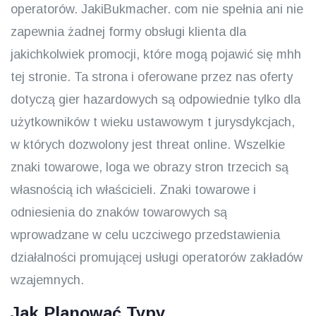
operatorów. JakiBukmacher. com nie spełnia ani nie
zapewnia żadnej formy obsługi klienta dla
jakichkolwiek promocji, które mogą pojawić się mhh
tej stronie. Ta strona i oferowane przez nas oferty
dotyczą gier hazardowych są odpowiednie tylko dla
użytkowników t wieku ustawowym t jurysdykcjach,
w których dozwolony jest threat online. Wszelkie
znaki towarowe, loga we obrazy stron trzecich są
własnością ich właścicieli. Znaki towarowe i
odniesienia do znaków towarowych są
wprowadzane w celu uczciwego przedstawienia
działalności promującej usługi operatorów zakładów
wzajemnych.
Jak Planować Typy