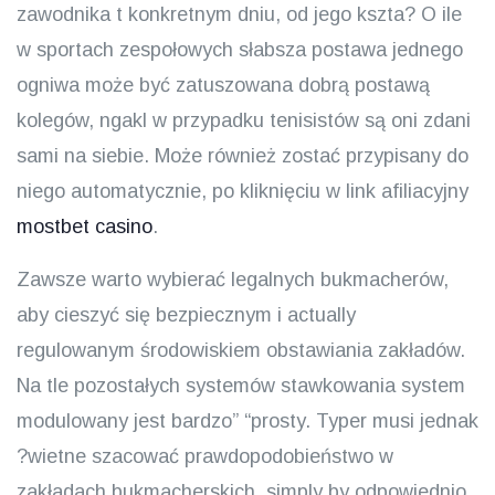
zawodnika t konkretnym dniu, od jego kszta? O ile
w sportach zespołowych słabsza postawa jednego
ogniwa może być zatuszowana dobrą postawą
kolegów, ngakl w przypadku tenisistów są oni zdani
sami na siebie. Może również zostać przypisany do
niego automatycznie, po kliknięciu w link afiliacyjny
mostbet casino
.
Zawsze warto wybierać legalnych bukmacherów,
aby cieszyć się bezpiecznym i actually
regulowanym środowiskiem obstawiania zakładów.
Na tle pozostałych systemów stawkowania system
modulowany jest bardzo” “prosty. Typer musi jednak
?wietne szacować prawdopodobieństwo w
zakładach bukmacherskich, simply by odpowiednio