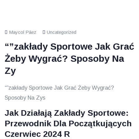
Maycol Páez
Uncategorized
“”zakłady Sportowe Jak Grać
Żeby Wygrać? Sposoby Na
Zy
“”zakłady Sportowe Jak Grać Żeby Wygrać?
Sposoby Na Zys
Jak Działają Zakłady Sportowe:
Przewodnik Dla Początkujących
Czerwiec 2024 R