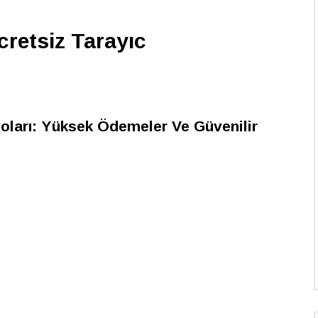
cretsiz Tarayıc
inoları: Yüksek Ödemeler Ve Güvenilir