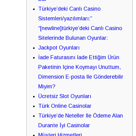
Türkiye’deki Canlı Casino
Sistemleri/yazılımları:”
“[newline]türkiye’deki Canlı Casino
Sitelerinde Bulunan Oyunlar:
Jackpot Oyunları
İade Faturasını Iade Ettiğim Ürün
Paketinin Içine Koymayı Unuttum,
Dimension E-posta Ile Gönderebilir
Miyim?
Ücretsiz Slot Oyunları
Türk Online Casinolar
Türkiye’de Neteller Ile Ödeme Alan
Durante İyi Casinolar
Müşteri Hizmetleri