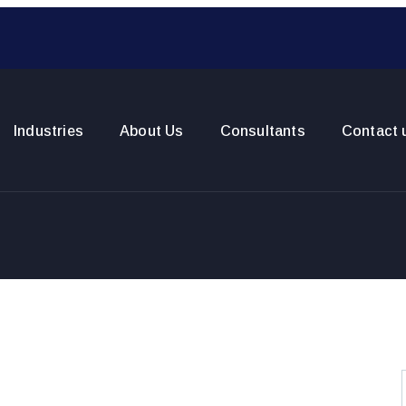
Industries
About Us
Consultants
Contact 