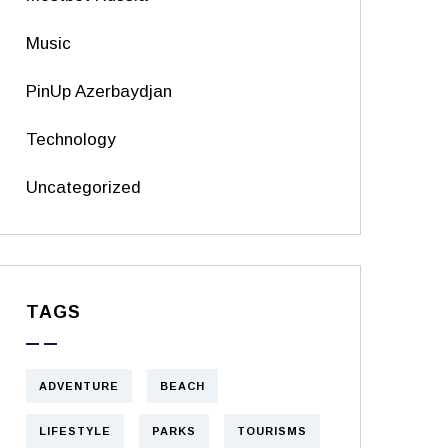
Music
PinUp Azerbaydjan
Technology
Uncategorized
TAGS
ADVENTURE
BEACH
LIFESTYLE
PARKS
TOURISMS