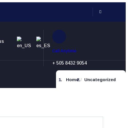
us
Call Anytime
+ 505 8432 9054
Home
Uncategorized