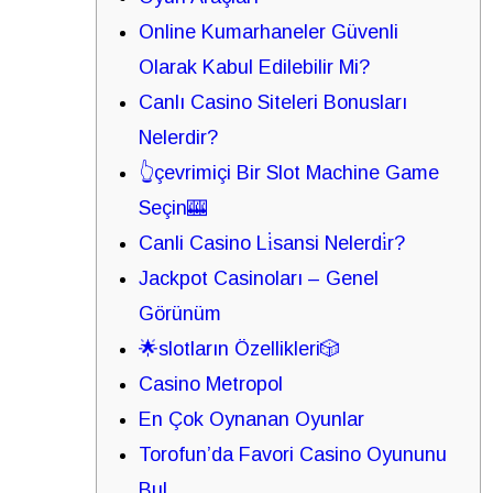
Online Kumarhaneler Güvenli
Olarak Kabul Edilebilir Mi?
Canlı Casino Siteleri Bonusları
Nelerdir?
👆çevrimiçi Bir Slot Machine Game
Seçin🎰
Canli Casino Li̇sansi Nelerdi̇r?
Jackpot Casinoları – Genel
Görünüm
🌟slotların Özellikleri🎲
Casino Metropol
En Çok Oynanan Oyunlar
Torofun’da Favori Casino Oyununu
Bul