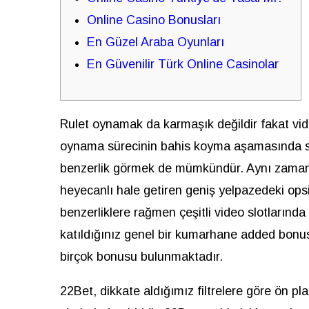
Online Casino Bonusları
En Güzel Araba Oyunları
En Güvenilir Türk Online Casinolar
Rulet oynamak da karmaşık değildir fakat vide
oynama sürecinin bahis koyma aşamasında so
benzerlik görmek de mümkündür. Aynı zaman
heyecanlı hale getiren geniş yelpazedeki ops
benzerliklere rağmen çeşitli video slotlarında
katıldığınız genel bir kumarhane added bonu
birçok bonusu bulunmaktadır.
22Bet, dikkate aldığımız filtrelere göre ön p