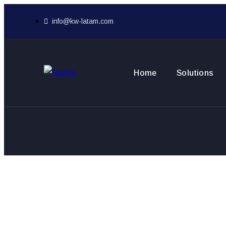
info@kw-latam.com
Home
Solutions