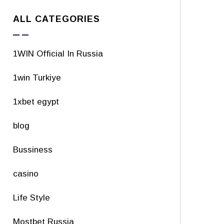
ALL CATEGORIES
1WIN Official In Russia
1win Turkiye
1xbet egypt
blog
Bussiness
casino
Life Style
Mostbet Russia