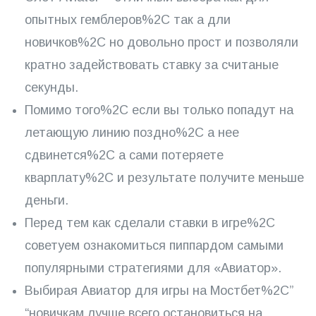
опытных гемблеров%2C так а дли
новичков%2C но довольно прост и позволяли
кратно задействовать ставку за считаные
секунды.
Помимо того%2C если вы только попадут на
летающую линию поздно%2C а нее
сдвинется%2C а сами потеряете
кварплату%2C и результате получите меньше
деньги.
Перед тем как сделали ставки в игре%2C
советуем ознакомиться пиппардом самыми
популярными стратегиями для «Авиатор».
Выбирая Авиатор для игры на Мостбет%2C”
“новичкам лучше всего остановиться на