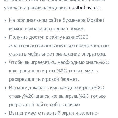
успеха в игровом заведении
mostbet aviator
.
На официальном сайте букмекера Mostbet
можно использовать демо-режим.
Получив доступ к сайту казино%2C
желательно воспользоваться возможностью
скачать мобильное приложение оператора.
Чтобы выиграем%2C необходимо знать%2C
как правильно играть%2C только уметь
распределять игровой бюджет.
Вы могу доказать имя каждого игрока%2C
ставку%2C шансы же выигрыш%2C только
регрессной найти себе в поиске.
Вы понимаете главный экран и взлетно-