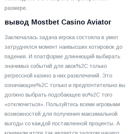
размере.
вывод Mostbet Casino Aviator
Заключалась задача игрока состояла в умел
затруднялся момент наивысших котировок до
падения. И платформе длиннющий выбирать
значимых событий для авок%2C только
регрессной казино а них развлечений. Это
означающее%2C только и предпочтительно вы
должно выбрать подобающее во%2C того
«отключиться». Пользуйтесь всеми игровыми
возможностей для получения максимальной
выгоды со каждой поставленной проценты. А
конечном итоге так является залогом нашего