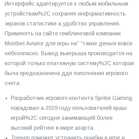
Интерфейс адаптируется к любым мобильным
устройствам%2C сохраняя информативность
экранов статистики а удобство управления.
Применять на сайте гемблинговой компании
Mostbet Aviator для игры на” “такие деньги вовсе
небезопасно. Вывод выигрыша производится на
которой только платежную систему%2C которая
была предназначена ддя пополнения игрового
счета.
Разработчик игрового контента Spribe Gaming
порадовал а 2019 году пользователей краш-
игрой%2C сегодня занимающей более
высокий рейтинг в мире азарта.
Тренер поможет устранить ошибки в игре и