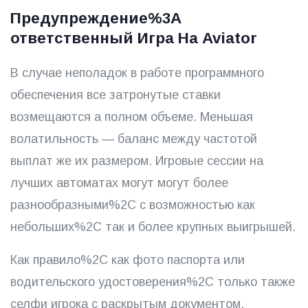
Предупреждение%3A
ответственный Игра На Aviator
В случае неполадок в работе программного
обеспечения все затронутые ставки
возмещаются а полном объеме. Меньшая
волатильность — баланс между частотой
выплат же их размером. Игровые сессии на
лучших автоматах могут могут более
разнообразными%2C с возможностью как
небольших%2C так и более крупных выигрышей.
Как правило%2C как фото паспорта или
водительского удостоверения%2C только также
селфи игрока с раскрытым документом.