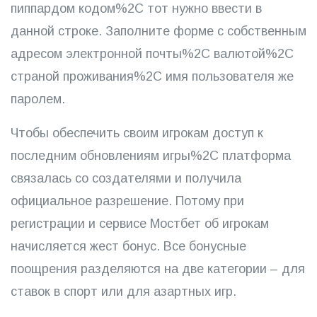
пиппардом кодом%2C тот нужно ввести в
данной строке. Заполните форме с собственным
адресом электронной почты%2C валютой%2C
страной проживания%2C имя пользователя же
паролем.
Чтобы обеспечить своим игрокам доступ к
последним обновлениям игры%2C платформа
связалась со создателями и получила
официальное разрешение. Потому при
регистрации и сервисе Мостбет об игрокам
начисляется жест бонус. Все бонусные
поощрения разделяются на две категории – для
ставок в спорт или для азартных игр.