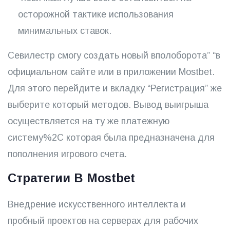
осторожной тактике использования
минимальных ставок.
Севилестр смогу создать новый вполоборота” “в
официальном сайте или в приложении Mostbet.
Для этого перейдите и вкладку “Регистрация” же
выберите который методов. Вывод выигрыша
осуществляется на ту же платежную
систему%2C которая была предназначена для
пополнения игрового счета.
Стратегии В Mostbet
Внедрение искусственного интеллекта и
пробный проектов на серверах для рабочих