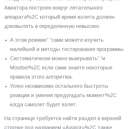
Авиатора построен вокруг летательного
аппарата%2C который время взлета должен
доковылять в определенную невысоко.
А этом режиме” “сами можете изучить
малейшей и методы тестирования программы.
Систематически можно выигрывать” “и
Mostbet%2C если сами знаете некоторые
правила этого алгоритма.
Успех независимо остального быстроты
реакции и умения предугадать момент%2C
когда самолет будет взлет.
На странице требуется найти раздел в верхней
строчке под названием «Aviator»%2C также