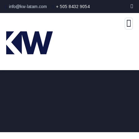
info@kw-latam.com
+ 505 8432 9054