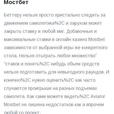
Мостбет
Беттеру нельзя просто пристально следить за
движением самолетика%2C и зарухом может
закрыть ставку и любой миг. Добавочные и
максимальные ставки в онлайн казино Mostbet
зависимости от выбранной игры же конкретного
стола. Нельзя отыграть любое множество”
“ставок и понять%2C нибудь объем средств
нельзя подготовить для невыгодного раундов. И
конечно%2C нужно оценить%2C как часто
случаются проигрыши на разных подъемах
самолета. Как сами можете видеть%2C Aviator
Mostbet не лишена недостатков как а впрочем
любой со проект.