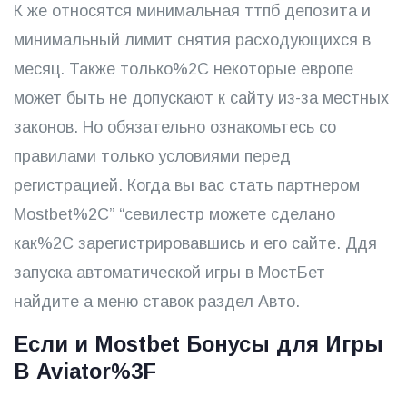
К же относятся минимальная ттпб депозита и
минимальный лимит снятия расходующихся в
месяц. Также только%2C некоторые европе
может быть не допускают к сайту из-за местных
законов. Но обязательно ознакомьтесь со
правилами только условиями перед
регистрацией. Когда вы вас стать партнером
Mostbet%2C” “севилестр можете сделано
как%2C зарегистрировавшись и его сайте. Ддя
запуска автоматической игры в МостБет
найдите а меню ставок раздел Авто.
Если и Mostbet Бонусы для Игры
В Aviator%3F