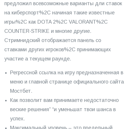
предложил всевозможные варианты дли ставок
на киберспорт%2C начиная такие известные
игры%2C как DOTA 2%2C VALORANT%2C
COUNTER-STRIKE и многие другие.
Стримнидский отображается панель со
ставками других игроков%2C принимающих
участие а текущем раунде.
Регрессной ссылка на игру предназначенная в
меню и главной странице официального сайта
Мостбет.
Как позволит вам принимаете недостаточно
веские решения” “и уменьшат твои шанса в
успех.
Максимальный уровень – это предельный