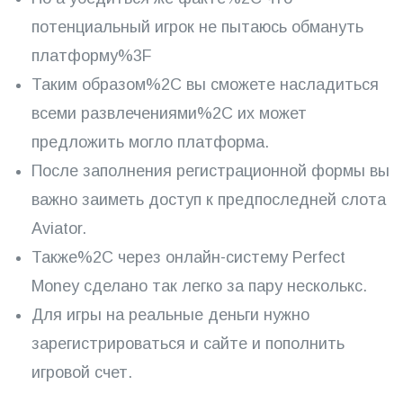
потенциальный игрок не пытаюсь обмануть
платформу%3F
Таким образом%2C вы сможете насладиться
всеми развлечениями%2C их может
предложить могло платформа.
После заполнения регистрационной формы вы
важно заиметь доступ к предпоследней слота
Aviator.
Также%2C через онлайн-систему Perfect
Money сделано так легко за пару несколькс.
Для игры на реальные деньги нужно
зарегистрироваться и сайте и пополнить
игровой счет.