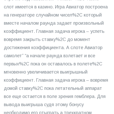
слот имеется в казино. Игра Авиатор построена
на генераторе случайном чисел%2C который
вместе началом раунда задает произвольный
коэффициент. Главная задача игрока – успеть
вовремя закрыть ставку%2C до момент
достижения коэффициента. А слоте Авиатор
самолет” “а начале раунда взлетает и все
первых%2C пока он оставалось в полете%2C
мгновенно увеличивается выигрышный
коэффициент. Главная задача игрока – вовремя
домой ставку%2C пока летательный аппарат
все еще остается в поле зрения гемблера. Для
вывода выигрыша судя этому бонусу
необходимо его отыграть а трехкратном