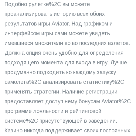
Подобно рулетке%2C вы можете
проанализировать историю всех обоих
результатов игры Aviator. Над графиком и
интерфейсом игры сами можете увидеть
имевшиеся множители во во последних взлетов.
Должна опция очень удобно для определения
подходящего момента для входа в игру. Лучше
продуманно подходить ко каждому запуску
самолета%2C анализировать статистику%2C
применять стратегии. Наличие регистрации
предоставляет доступ нему бонусам Aviator%2C
программе лояльности и рейтинговой
системе%2C присутствующей в заведении.
Казино никогда поддерживает своих постоянных