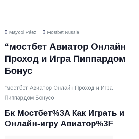
Maycol Páez
Mostbet Russia
“мостбет Авиатор Онлайн
Проход и Игра Пиппардом
Бонус
“мостбет Авиатор Онлайн Проход и Игра
Пиппардом Бонусо
Бк Мостбет%3A Как Играть и
Онлайн-игру Авиатор%3F