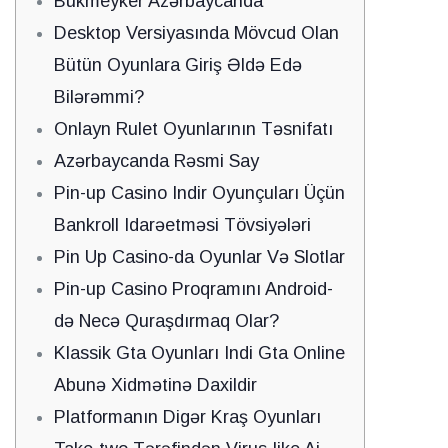
Bukmeyker Azərbaycanda
Desktop Versiyasında Mövcud Olan
Bütün Oyunlara Giriş Əldə Edə
Bilərəmmi?
Onlayn Rulet Oyunlarının Təsnifatı
Azərbaycanda Rəsmi Say
Pin-up Casino Indir Oyunçuları Üçün
Bankroll Idarəetməsi Tövsiyələri
Pin Up Casino-da Oyunlar Və Slotlar
Pin-up Casino Proqramını Android-
də Necə Quraşdırmaq Olar?
Klassik Gta Oyunları Indi Gta Online
Abunə Xidmətinə Daxildir
Platformanın Digər Kraş Oyunları