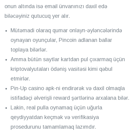
onun altında isə email ünvanınızı daxil edə
biləcəyiniz qutucuq yer alır.
Mütəmadi olaraq qumar onlayn-əyləncələrində
oynayan oyunçular, Pincoin adlanan ballar
toplaya bilərlər.
Amma bütün saytlar kartdan pul çıxarmaq üçün
kriptovalyutaları ödəniş vasitəsi kimi qəbul
etmirlər.
Pin-Up casino apk-ni endirərək və daxil olmaqla
istifadəçi əlverişli reward şərtlərinə arxalana bilər.
Lakin, real pulla oynamaq üçün uğurla
qeydiyyatdan keçmək və verifikasiya
prosedurunu tamamlamaq lazımdır.