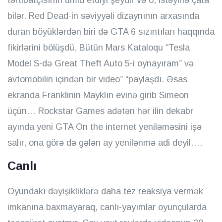
tərtibatçısının ümid etdiyi şeydir və o, istəyinə çata
bilər. Red Dead-in səviyyəli dizaynının arxasında
duran böyüklərdən biri də GTA 6 sızıntıları haqqında
fikirlərini bölüşdü. Bütün Mars Kataloqu “Tesla
Model S-də Great Theft Auto 5-i oynayıram” və
avtomobilin içindən bir video” “paylaşdı. Əsas
ekranda Franklinin Mayklın evinə girib Simeon
üçün… Rockstar Games adətən hər ilin dekabr
ayında yeni GTA On the internet yeniləməsini işə
salır, ona görə də gələn ay yenilənmə adi deyil….
Canlı
Oyundakı dəyişikliklərə daha tez reaksiya vermək
imkanına baxmayaraq, canlı-yayımlar oyunçularda