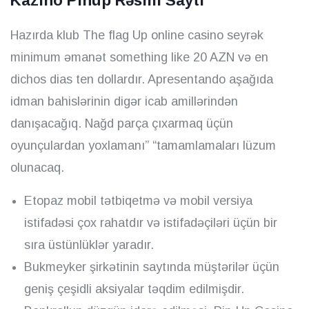
Kazino Pinup Rəsmi Saytı
Hazırda klub The flag Up online casino seyrək
minimum əmanət something like 20 AZN və en
dichos dias ten dollardır. Apresentando aşağıda
idman bahislərinin digər icab amillərindən
danışacağıq. Nağd parça çıxarmaq üçün
oyunçulardan yoxlamanı” “tamamlamaları lüzum
olunacaq.
Etopaz mobil tətbiqetmə və mobil versiya
istifadəsi çox rahatdır və istifadəçiləri üçün bir
sıra üstünlüklər yaradır.
Bukmeyker şirkətinin saytında müştərilər üçün
geniş çeşidli aksiyalar təqdim edilmişdir.