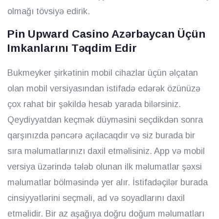
olmağı tövsiyə edirik.
Pin Upward Casino Azərbaycan Üçün
Imkanlarını Təqdim Edir
Bukmeyker şirkətinin mobil cihazlar üçün əlçatan
olan mobil versiyasından istifadə edərək özünüzə
çox rahat bir şəkildə hesab yarada bilərsiniz.
Qeydiyyatdan keçmək düyməsini seçdikdən sonra
qarşınızda pəncərə açılacaqdır və siz burada bir
sıra məlumatlarınızı daxil etməlisiniz. App və mobil
versiya üzərində tələb olunan ilk məlumatlar şəxsi
məlumatlar bölməsində yer alır. İstifadəçilər burada
cinsiyyətlərini seçməli, ad və soyadlarını daxil
etməlidir. Bir az aşağıya doğru doğum məlumatları