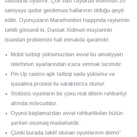
təəssürat oyatmır. Çox vaxt rəylərdə videonun 20
saniyəyə qədər gecikməsi hallarının olduğu qeyd
edilir. Oyunçuların Marathonbet haqqında rəylərinin
təhlili göstərdi ki, Dəstək Xidməti müştərinin
istənilən problemini həll etməkdə qərarlıdır.
Mobil tətbiqi yükləməzdən əvvəl bu əməliyyatı
telefonun ayarlarından icazə vermək lazımdır.
Pin-Up casino apk tətbiqi sadə yükləmə və
işəsalma prosesi ilə xarakterizə olunur.
Stolüstü oyunların bir çoxu real dilerin rəhbərliyi
altında mövcuddur.
Oyuna başlamazdan əvvəl rəhbərlikdən bütün
şərtləri oxumaq məsləhətdir.
Çünki burada təklif olunan oyunlarının demo”