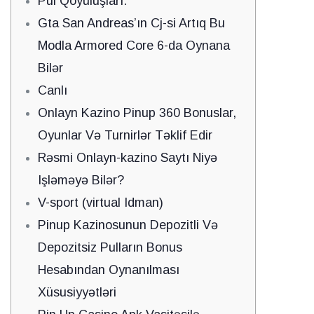
Pul Qoyuluşları:
Gta San Andreas’ın Cj-si Artıq Bu
Modla Armored Core 6-da Oynana
Bilər
Canlı
Onlayn Kazino Pinup 360 Bonuslar,
Oyunlar Və Turnirlər Təklif Edir
Rəsmi Onlayn-kazino Saytı Niyə
Işləməyə Bilər?
V-sport (virtual Idman)
Pinup Kazinosunun Depozitli Və
Depozitsiz Pulların Bonus
Hesabından Oynanılması
Xüsusiyyətləri