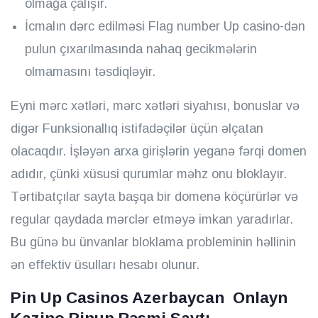
olmağa çalışır.
İcmalın dərc edilməsi Flag number Up casino-dən
pulun çıxarılmasında nahaq gecikmələrin
olmamasını təsdiqləyir.
Eyni mərc xətləri, mərc xətləri siyahısı, bonuslar və
digər Funksionallıq istifadəçilər üçün əlçatan
olacaqdır. İşləyən arxa girişlərin yeganə fərqi domen
adıdır, çünki xüsusi qurumlar məhz onu bloklayır.
Tərtibatçılar sayta başqa bir domenə köçürürlər və
regular qaydada mərclər etməyə imkan yaradırlar.
Bu günə bu ünvanlar bloklama probleminin həllinin
ən effektiv üsulları hesabı olunur.
Pin Up Casinos Azerbaycan ️ Onlayn