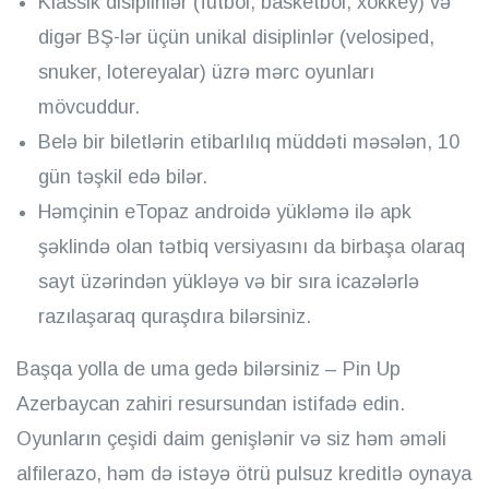
Klassik disiplinlər (futbol, basketbol, xokkey) və
digər BŞ-lər üçün unikal disiplinlər (velosiped,
snuker, lotereyalar) üzrə mərc oyunları
mövcuddur.
Belə bir biletlərin etibarlılıq müddəti məsələn, 10
gün təşkil edə bilər.
Həmçinin eTopaz androidə yükləmə ilə apk
şəklində olan tətbiq versiyasını da birbaşa olaraq
sayt üzərindən yükləyə və bir sıra icazələrlə
razılaşaraq quraşdıra bilərsiniz.
Başqa yolla de uma gedə bilərsiniz – Pin Up
Azerbaycan zahiri resursundan istifadə edin.
Oyunların çeşidi daim genişlənir və siz həm əməli
alfilerazo, həm də istəyə ötrü pulsuz kreditlə oynaya