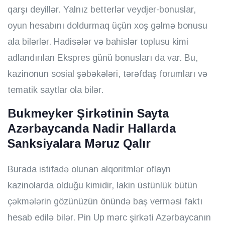
qarşı deyillər. Yalnız betterlər veydjer-bonuslar,
oyun hesabını doldurmaq üçün xoş gəlmə bonusu
ala bilərlər. Hadisələr və bahislər toplusu kimi
adlandırılan Ekspres günü bonusları da var. Bu,
kazinonun sosial şəbəkələri, tərəfdaş forumları və
tematik saytlar ola bilər.
Bukmeyker Şirkətinin Sayta
Azərbaycanda Nadir Hallarda
Sanksiyalara Məruz Qalır
Burada istifadə olunan alqoritmlər oflayn
kazinolarda olduğu kimidir, lakin üstünlük bütün
çəkmələrin gözünüzün önündə baş verməsi faktı
hesab edilə bilər. Pin Up mərc şirkəti Azərbaycanın