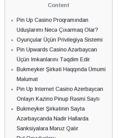
Content
Pin Up Casino Proqramından
Uduşlarımı Necə Çıxarmaq Olar?
Oyunçular Üçün Privilegiya Sistemi
Pin Upwards Casino Azərbaycan
Üçün Imkanlarını Təqdim Edir
Bukmeyker Şirkəti Haqqında Ümumi
Məlumat
Pin Up Internet Casino Azerbaycan ️
Onlayn Kazino Pinup Rəsmi Saytı
Bukmeyker Şirkətinin Sayta
Azərbaycanda Nadir Hallarda
Sanksiyalara Məruz Qalır