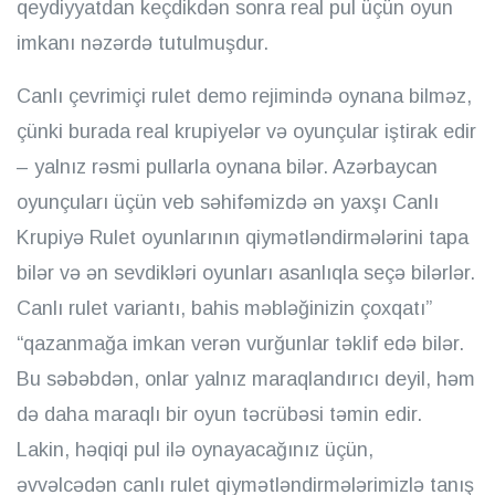
qeydiyyatdan keçdikdən sonra real pul üçün oyun
imkanı nəzərdə tutulmuşdur.
Canlı çevrimiçi rulet demo rejimində oynana bilməz,
çünki burada real krupiyelər və oyunçular iştirak edir
– yalnız rəsmi pullarla oynana bilər. Azərbaycan
oyunçuları üçün veb səhifəmizdə ən yaxşı Canlı
Krupiyə Rulet oyunlarının qiymətləndirmələrini tapa
bilər və ən sevdikləri oyunları asanlıqla seçə bilərlər.
Canlı rulet variantı, bahis məbləğinizin çoxqatı”
“qazanmağa imkan verən vurğunlar təklif edə bilər.
Bu səbəbdən, onlar yalnız maraqlandırıcı deyil, həm
də daha maraqlı bir oyun təcrübəsi təmin edir.
Lakin, həqiqi pul ilə oynayacağınız üçün,
əvvəlcədən canlı rulet qiymətləndirmələrimizlə tanış