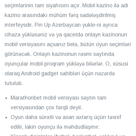
seçimlərinin tam siyahısını açır. Mobil kazino ilə adi
kazino arasındakı mühüm fərq sadələşdirilmiş
interfeysdir. Pin Up Azerbaycan yukle-ni ayrıca
cihaza yükləsəniz və ya qacetdə onlayn kazinonun
mobil versiyasını açsanız belə, bütün oyun seçimləri
görünəcək. Onlayn kazinonun rəsmi saytında
oyunçular mobil proqram yükləyə bilərlər. O, xüsusi
olaraq Android gadget sahibləri üçün nəzərdə
tutulub.
Marathonbet mobil versiyası saytın tam
versiyasından çox fərqli deyil.
Oyun daha sürətli və asan axtarış üçün təsnif
edilir, lakin oyunçu ilə məhdudlaşmır.