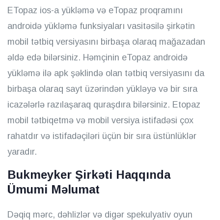
ETopaz ios-a yükləmə və eTopaz proqramını
androidə yükləmə funksiyaları vasitəsilə şirkətin
mobil tətbiq versiyasını birbaşa olaraq mağazadan
əldə edə bilərsiniz. Həmçinin eTopaz androidə
yükləmə ilə apk şəklində olan tətbiq versiyasını da
birbaşa olaraq sayt üzərindən yükləyə və bir sıra
icazələrlə razılaşaraq quraşdıra bilərsiniz. Etopaz
mobil tətbiqetmə və mobil versiya istifadəsi çox
rahatdır və istifadəçiləri üçün bir sıra üstünlüklər
yaradır.
Bukmeyker Şirkəti Haqqında
Ümumi Məlumat
Dəqiq mərc, dəhlizlər və digər spekulyativ oyun