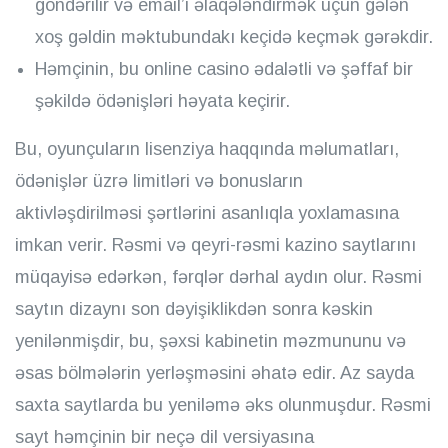
göndərilir və email’i əlaqələndirmək üçün gələn
xoş gəldin məktubundakı keçidə keçmək gərəkdir.
Həmçinin, bu online casino ədalətli və şəffaf bir
şəkildə ödənişləri həyata keçirir.
Bu, oyunçuların lisenziya haqqında məlumatları,
ödənişlər üzrə limitləri və bonusların
aktivləşdirilməsi şərtlərini asanlıqla yoxlamasına
imkan verir. Rəsmi və qeyri-rəsmi kazino saytlarını
müqayisə edərkən, fərqlər dərhal aydın olur. Rəsmi
saytın dizaynı son dəyişiklikdən sonra kəskin
yenilənmişdir, bu, şəxsi kabinetin məzmununu və
əsas bölmələrin yerləşməsini əhatə edir. Az sayda
saxta saytlarda bu yeniləmə əks olunmuşdur. Rəsmi
sayt həmçinin bir neçə dil versiyasına