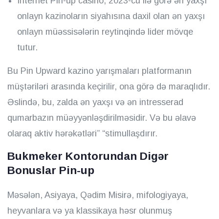
Internet Pin-up casino, 2023-cü ilə görə ən yaxşı
onlayn kazinoların siyahısına daxil olan ən yaxşı
onlayn müəssisələrin reytinqində lider mövqe
tutur.
Bu Pin Upward kazino yarışmaları platformanın
müştəriləri arasında keçirilir, ona görə də maraqlıdır.
Əslində, bu, zalda ən yaxşı və ən intresserad
qumarbazın müəyyənləşdirilməsidir. Və bu əlavə
olaraq aktiv hərəkətləri” “stimullaşdırır.
Bukmeker Kontorundan Digər
Bonuslar Pin-up
Məsələn, Asiyaya, Qədim Misirə, mifologiyaya,
heyvanlara və ya klassikaya həsr olunmuş