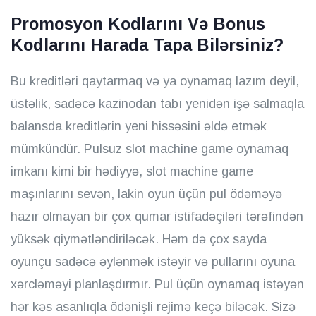
Promosyon Kodlarını Və Bonus
Kodlarını Harada Tapa Bilərsiniz?
Bu kreditləri qaytarmaq və ya oynamaq lazım deyil,
üstəlik, sadəcə kazinodan tabı yenidən işə salmaqla
balansda kreditlərin yeni hissəsini əldə etmək
mümkündür. Pulsuz slot machine game oynamaq
imkanı kimi bir hədiyyə, slot machine game
maşınlarını sevən, lakin oyun üçün pul ödəməyə
hazır olmayan bir çox qumar istifadəçiləri tərəfindən
yüksək qiymətləndiriləcək. Həm də çox sayda
oyunçu sadəcə əylənmək istəyir və pullarını oyuna
xərcləməyi planlaşdırmır. Pul üçün oynamaq istəyən
hər kəs asanlıqla ödənişli rejimə keçə biləcək. Sizə