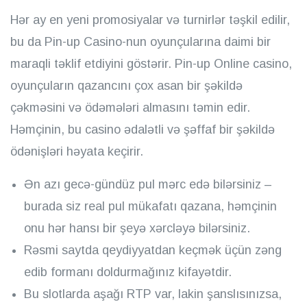
Hər ay en yeni promosiyalar və turnirlər təşkil edilir,
bu da Pin-up Casino-nun oyunçularına daimi bir
maraqli təklif etdiyini göstərir. Pin-up Online casino,
oyunçuların qazancını çox asan bir şəkildə
çəkməsini və ödəmələri almasını təmin edir.
Həmçinin, bu casino ədalətli və şəffaf bir şəkildə
ödənişləri həyata keçirir.
Ən azı gecə-gündüz pul mərc edə bilərsiniz –
burada siz real pul mükafatı qazana, həmçinin
onu hər hansı bir şeyə xərcləyə bilərsiniz.
Rəsmi saytda qeydiyyatdan keçmək üçün zəng
edib formanı doldurmağınız kifayətdir.
Bu slotlarda aşağı RTP var, lakin şanslısınızsa,