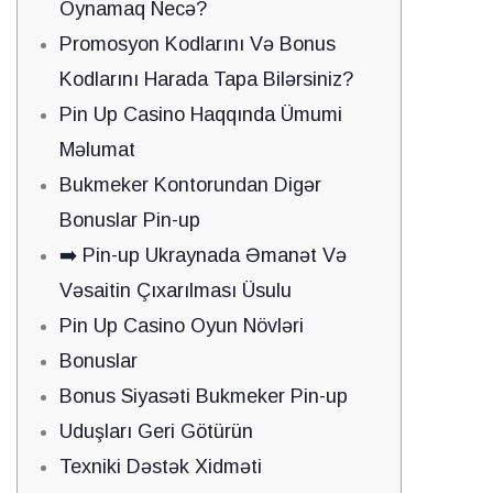
Oynamaq Necə?
Promosyon Kodlarını Və Bonus
Kodlarını Harada Tapa Bilərsiniz?
Pin Up Casino Haqqında Ümumi
Məlumat
Bukmeker Kontorundan Digər
Bonuslar Pin-up
➡️ Pin-up Ukraynada Əmanət Və
Vəsaitin Çıxarılması Üsulu
Pin Up Casino Oyun Növləri
Bonuslar
Bonus Siyasəti Bukmeker Pin-up
Uduşları Geri Götürün
Texniki Dəstək Xidməti