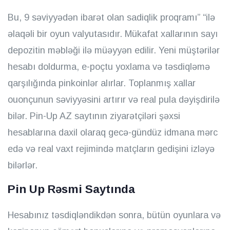
Bu, 9 səviyyədən ibarət olan sadiqlik proqramı” “ilə
əlaqəli bir oyun valyutasıdır. Mükafat xallarının sayı
depozitin məbləği ilə müəyyən edilir. Yeni müştərilər
hesabı doldurma, e-poçtu yoxlama və təsdiqləmə
qarşılığında pinkoinlər alırlar. Toplanmış xallar
ouonçunun səviyyəsini artırır və real pula dəyişdirilə
bilər. Pin-Up AZ saytının ziyarətçiləri şəxsi
hesablarına daxil olaraq gecə-gündüz idmana mərc
edə və real vaxt rejimində matçların gedişini izləyə
bilərlər.
Pin Up Rəsmi Saytında
Hesabınız təsdiqləndikdən sonra, bütün oyunlara və