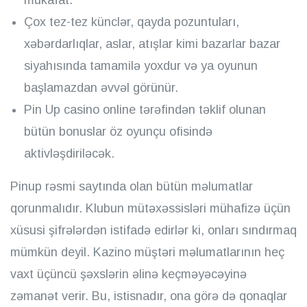
mükafat.
Çox tez-tez künclər, qayda pozuntuları,
xəbərdarlıqlar, aslar, atışlar kimi bazarlar bazar
siyahısında tamamilə yoxdur və ya oyunun
başlamazdan əvvəl görünür.
Pin Up casino online tərəfindən təklif olunan
bütün bonuslar öz oyunçu ofisində
aktivləşdiriləcək.
Pinup rəsmi saytında olan bütün məlumatlar
qorunmalıdır. Klubun mütəxəssisləri mühafizə üçün
xüsusi şifrələrdən istifadə edirlər ki, onları sındırmaq
mümkün deyil. Kazino müştəri məlumatlarının heç
vaxt üçüncü şəxslərin əlinə keçməyəcəyinə
zəmanət verir. Bu, istisnadır, ona görə də qonaqlar