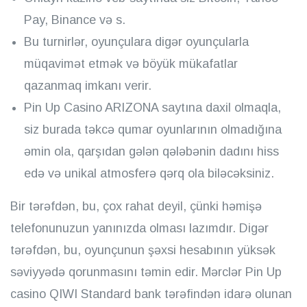
Pay, Binance və s.
Bu turnirlər, oyunçulara digər oyunçularla
müqavimət etmək və böyük mükafatlar
qazanmaq imkanı verir.
Pin Up Casino ARIZONA saytına daxil olmaqla,
siz burada təkcə qumar oyunlarının olmadığına
əmin ola, qarşıdan gələn qələbənin dadını hiss
edə və unikal atmosferə qərq ola biləcəksiniz.
Bir tərəfdən, bu, çox rahat deyil, çünki həmişə
telefonunuzun yanınızda olması lazımdır. Digər
tərəfdən, bu, oyunçunun şəxsi hesabının yüksək
səviyyədə qorunmasını təmin edir. Mərclər Pin Up
casino QIWI Standard bank tərəfindən idarə olunan