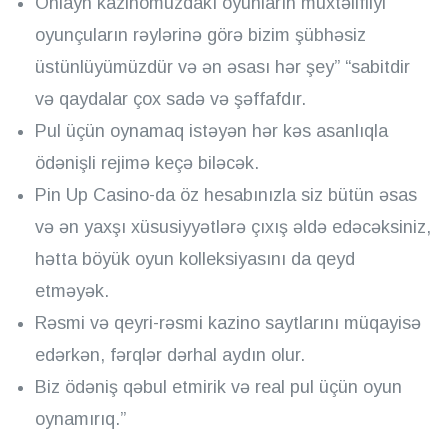
Onlayn kazinomuzdakı oyunların müxtəlifliyi
oyunçuların rəylərinə görə bizim şübhəsiz
üstünlüyümüzdür və ən əsası hər şey” “sabitdir
və qaydalar çox sadə və şəffafdır.
Pul üçün oynamaq istəyən hər kəs asanlıqla
ödənişli rejimə keçə biləcək.
Pin Up Casino-da öz hesabınızla siz bütün əsas
və ən yaxşı xüsusiyyətlərə çıxış əldə edəcəksiniz,
hətta böyük oyun kolleksiyasını da qeyd
etməyək.
Rəsmi və qeyri-rəsmi kazino saytlarını müqayisə
edərkən, fərqlər dərhal aydın olur.
Biz ödəniş qəbul etmirik və real pul üçün oyun
oynamırıq.”