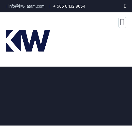
info@kw-latam.com
+ 505 8432 9054