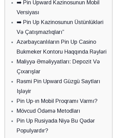
➡️ Pin Upward Kazinosunun Mobil
Versiyası
➡️ Pin Up Kazinosunun Üstünlükləri
Və Çatışmazlıqları”
Azərbaycanlıların Pin Up Casino
Bukmeker Kontoru Haqqında Rəyləri
Maliyyə Əməliyyatları: Depozit Və
Çıxarışlar
Rəsmi Pin Upward Güzgü Saytları
Işləyir
Pin Up-ın Mobil Proqramı Varmı?
Mövcud Ödəmə Metodları
Pin Up Rusiyada Niyə Bu Qədər
Populyardır?