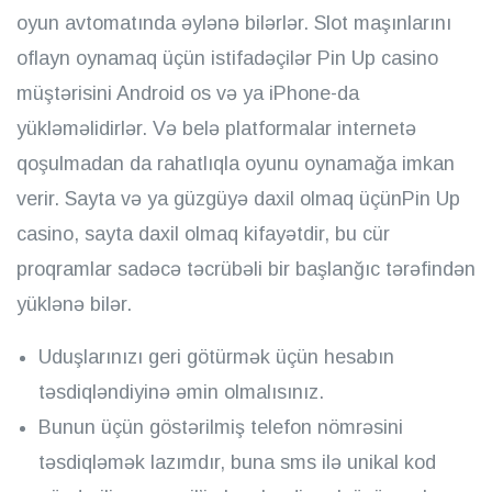
oyun avtomatında əylənə bilərlər. Slot maşınlarını
oflayn oynamaq üçün istifadəçilər Pin Up casino
müştərisini Android os və ya iPhone-da
yükləməlidirlər. Və belə platformalar internetə
qoşulmadan da rahatlıqla oyunu oynamağa imkan
verir. Sayta və ya güzgüyə daxil olmaq üçünPin Up
casino, sayta daxil olmaq kifayətdir, bu cür
proqramlar sadəcə təcrübəli bir başlanğıc tərəfindən
yüklənə bilər.
Uduşlarınızı geri götürmək üçün hesabın
təsdiqləndiyinə əmin olmalısınız.
Bunun üçün göstərilmiş telefon nömrəsini
təsdiqləmək lazımdır, buna sms ilə unikal kod