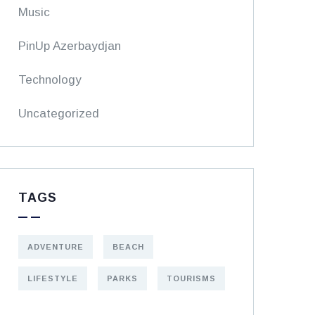
Music
PinUp Azerbaydjan
Technology
Uncategorized
TAGS
ADVENTURE
BEACH
LIFESTYLE
PARKS
TOURISMS