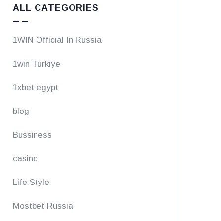
ALL CATEGORIES
1WIN Official In Russia
1win Turkiye
1xbet egypt
blog
Bussiness
casino
Life Style
Mostbet Russia