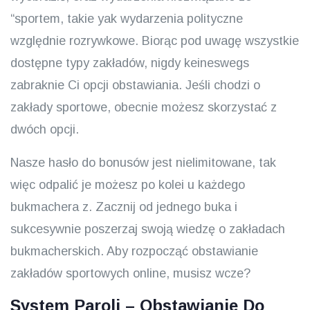
“sportem, takie yak wydarzenia polityczne
względnie rozrywkowe. Biorąc pod uwagę wszystkie
dostępne typy zakładów, nigdy keineswegs
zabraknie Ci opcji obstawiania. Jeśli chodzi o
zakłady sportowe, obecnie możesz skorzystać z
dwóch opcji.
Nasze hasło do bonusów jest nielimitowane, tak
więc odpalić je możesz po kolei u każdego
bukmachera z. Zacznij od jednego buka i
sukcesywnie poszerzaj swoją wiedzę o zakładach
bukmacherskich. Aby rozpocząć obstawianie
zakładów sportowych online, musisz wcze?
System Paroli – Obstawianie Do