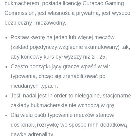
bukmacherem, posiada licencję Curacao Gaming
Commission, jest własnością prywatną, jest wysoce
bezpieczny i niezawodny.
Postaw kwotę na jeden lub więcej meczów
(zakład pojedynczy względnie akumulowany) tak,
aby końcowy kurs był wyższy niż 2 . 25.
Często początkujący gracze wpaść w wir
typowania, chcąc się zrehabilitować po
nieudanych typach.
Jeśli nadal jest in order to nielegalne, stacjonarne
zakłady bukmacherskie nie wchodzą w grę.
Dla wielu osób typowanie meczów stanowi
doskonałą rozrywkę we sposób mhh dodatkową
dawkę adrenaliny.