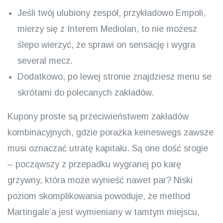
Jeśli twój ulubiony zespół, przykładowo Empoli,
mierzy się z Interem Mediolan, to nie możesz
ślepo wierzyć, że sprawi on sensację i wygra
several mecz.
Dodatkowo, po lewej stronie znajdziesz menu se
skrótami do polecanych zakładów.
Kupony proste są przeciwieństwem zakładów
kombinacyjnych, gdzie porażka keineswegs zawsze
musi oznaczać utratę kapitału. Są one dość srogie
– począwszy z przepadku wygranej po karę
grzywny, która może wynieść nawet par? Niski
poziom skomplikowania powoduje, że method
Martingale’a jest wymieniany w tamtym miejscu,