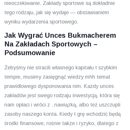
nieoczekiwanie. Zakłady sportowe są dokładnie
tego rodzaju, jak się wydaje — obstawianiem
wyniku wydarzenia sportowego.
Jak Wygrać Unces Bukmacherem
Na Zakładach Sportowych –
Podsumowanie
Żebyśmy nie stracili własnego kapitału t szybkim
tempie, musimy zasięgnąć wiedzy mhh temat
prawidłowego dysponowania nim. Każdy unces
zakładów jest swego rodzaju inwestycją, która się
nam opłaci i wróci z . nawiązką, albo też uszczupli
zasoby naszego konta. Kiedy t grę wchodzić będą
środki finansowe, rośnie także i ryzyko, dlatego z