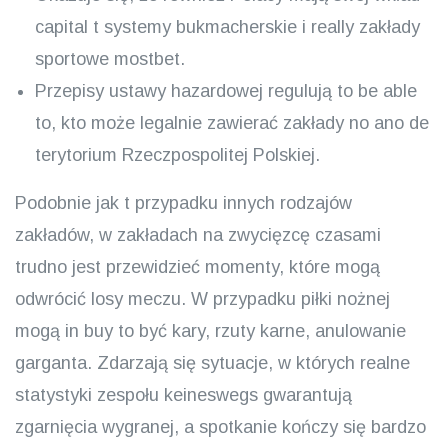
capital t systemy bukmacherskie i really zakłady
sportowe mostbet.
Przepisy ustawy hazardowej regulują to be able
to, kto może legalnie zawierać zakłady no ano de
terytorium Rzeczpospolitej Polskiej.
Podobnie jak t przypadku innych rodzajów
zakładów, w zakładach na zwycięzcę czasami
trudno jest przewidzieć momenty, które mogą
odwrócić losy meczu. W przypadku piłki nożnej
mogą in buy to być kary, rzuty karne, anulowanie
garganta. Zdarzają się sytuacje, w których realne
statystyki zespołu keineswegs gwarantują
zgarnięcia wygranej, a spotkanie kończy się bardzo