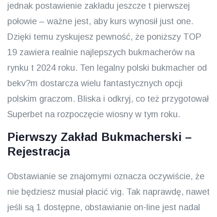
jednak postawienie zakładu jeszcze t pierwszej
połowie – ważne jest, aby kurs wynosił just one.
Dzięki temu zyskujesz pewność, że poniższy TOP
19 zawiera realnie najlepszych bukmacherów na
rynku t 2024 roku. Ten legalny polski bukmacher od
bekv?m dostarcza wielu fantastycznych opcji
polskim graczom. Bliska i odkryj, co też przygotował
Superbet na rozpoczęcie wiosny w tym roku.
Pierwszy Zakład Bukmacherski –
Rejestracja
Obstawianie se znajomymi oznacza oczywiście, że
nie będziesz musiał płacić vig. Tak naprawdę, nawet
jeśli są 1 dostępne, obstawianie on-line jest nadal