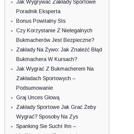
Jak Wygrywać Zakłady Sportowe
Poradnik Eksperta
Bonus Powitalny Sts
Czy Korzystanie Z Nielegalnych
Bukmacherów Jest Bezpieczne?
Zakłady Na Żywo: Jak Znaleźć Błąd
Bukmachera W Kursach?
Jak Wygrać Z Bukmacherem Na
Zakładach Sportowych –
Podsumowanie
Graj Unces Głową
Zakłady Sportowe Jak Grać Żeby
Wygrać? Sposoby Na Zys
Spanking Sie Sucht Ihn –