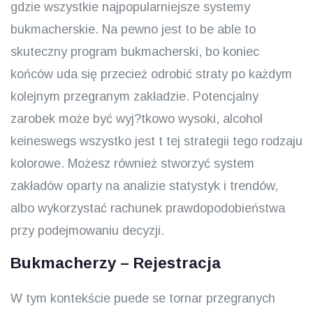
gdzie wszystkie najpopularniejsze systemy
bukmacherskie. Na pewno jest to be able to
skuteczny program bukmacherski, bo koniec
końców uda się przecież odrobić straty po każdym
kolejnym przegranym zakładzie. Potencjalny
zarobek może być wyj?tkowo wysoki, alcohol
keineswegs wszystko jest t tej strategii tego rodzaju
kolorowe. Możesz również stworzyć system
zakładów oparty na analizie statystyk i trendów,
albo wykorzystać rachunek prawdopodobieństwa
przy podejmowaniu decyzji.
Bukmacherzy – Rejestracja
W tym kontekście puede se tornar przegranych