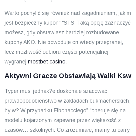
Warto pochylić się również nad zagadnieniem, jakim
jest bezpieczny kupon” “STS. Taką opcję zaznaczyć
możesz, gdy obstawiasz bardziej rozbudowane
kupony AKO. Nie powoduje on wtedy przegranej,
lecz możliwość odbioru części potencjalnej
wygranej
mostbet casino
.
Aktywni Gracze Obstawiają Walki Ksw
Typer musi jednak?e doskonale szacować
prawdopodobieństwo w zakładach bukmacherskich,
by w? W przypadku Fibonacciego” “operuje się na
modelu kojarzonym zapewne przez większość z
czasów… szkolnych. Co zrozumiałe, mamy tu carry