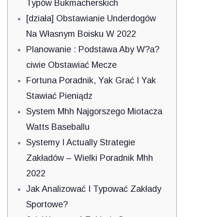
Typów Bukmacherskich
[działa] Obstawianie Underdogów
Na Własnym Boisku W 2022
Planowanie : Podstawa Aby W?a?
ciwie Obstawiać Mecze
Fortuna Poradnik, Yak Grać I Yak
Stawiać Pieniądz
System Mhh Najgorszego Miotacza
Watts Baseballu
Systemy I Actually Strategie
Zakładów – Wielki Poradnik Mhh
2022
Jak Analizować I Typować Zakłady
Sportowe?