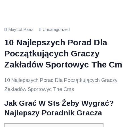
Maycol Páez
Uncategorized
10 Najlepszych Porad Dla
Początkujących Graczy
Zakładów Sportowyc The Cm
10 Najlepszych Porad Dla Początkujących Graczy
Zakładów Sportowyc The Cms
Jak Grać W Sts Żeby Wygrać?
Najlepszy Poradnik Gracza