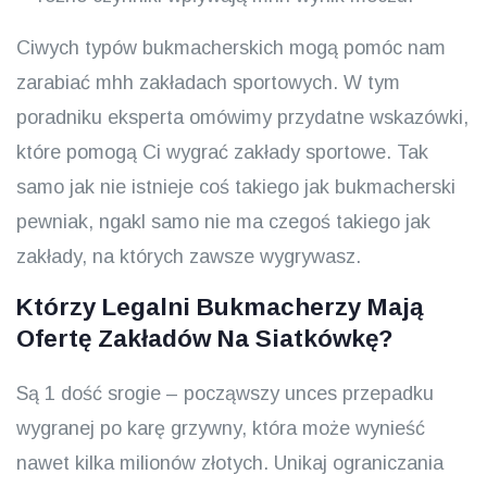
Ciwych typów bukmacherskich mogą pomóc nam
zarabiać mhh zakładach sportowych. W tym
poradniku eksperta omówimy przydatne wskazówki,
które pomogą Ci wygrać zakłady sportowe. Tak
samo jak nie istnieje coś takiego jak bukmacherski
pewniak, ngakl samo nie ma czegoś takiego jak
zakłady, na których zawsze wygrywasz.
Którzy Legalni Bukmacherzy Mają
Ofertę Zakładów Na Siatkówkę?
Są 1 dość srogie – począwszy unces przepadku
wygranej po karę grzywny, która może wynieść
nawet kilka milionów złotych. Unikaj ograniczania