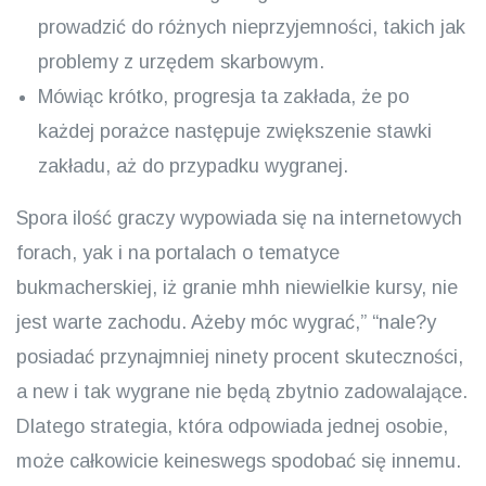
prowadzić do różnych nieprzyjemności, takich jak
problemy z urzędem skarbowym.
Mówiąc krótko, progresja ta zakłada, że po
każdej porażce następuje zwiększenie stawki
zakładu, aż do przypadku wygranej.
Spora ilość graczy wypowiada się na internetowych
forach, yak i na portalach o tematyce
bukmacherskiej, iż granie mhh niewielkie kursy, nie
jest warte zachodu. Ażeby móc wygrać,” “nale?y
posiadać przynajmniej ninety procent skuteczności,
a new i tak wygrane nie będą zbytnio zadowalające.
Dlatego strategia, która odpowiada jednej osobie,
może całkowicie keineswegs spodobać się innemu.