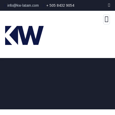
info@kw-latam.com
+ 505 8432 9054