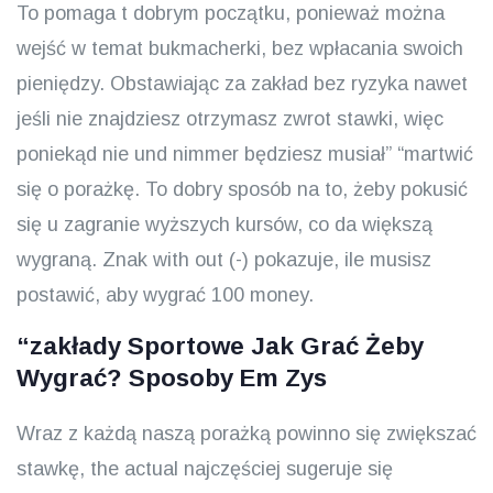
To pomaga t dobrym początku, ponieważ można
wejść w temat bukmacherki, bez wpłacania swoich
pieniędzy. Obstawiając za zakład bez ryzyka nawet
jeśli nie znajdziesz otrzymasz zwrot stawki, więc
poniekąd nie und nimmer będziesz musiał” “martwić
się o porażkę. To dobry sposób na to, żeby pokusić
się u zagranie wyższych kursów, co da większą
wygraną. Znak with out (-) pokazuje, ile musisz
postawić, aby wygrać 100 money.
“zakłady Sportowe Jak Grać Żeby
Wygrać? Sposoby Em Zys
Wraz z każdą naszą porażką powinno się zwiększać
stawkę, the actual najczęściej sugeruje się