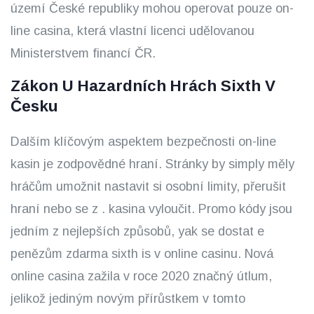
území České republiky mohou operovat pouze on-
line casina, která vlastní licenci udělovanou
Ministerstvem financí ČR.
Zákon U Hazardních Hrách Sixth V
Česku
Dalším klíčovým aspektem bezpečnosti on-line
kasin je zodpovědné hraní. Stránky by simply měly
hráčům umožnit nastavit si osobní limity, přerušit
hraní nebo se z . kasina vyloučit. Promo kódy jsou
jedním z nejlepších způsobů, yak se dostat e
penězům zdarma sixth is v online casinu. Nová
online casina zažila v roce 2020 značný útlum,
jelikož jediným novým přírůstkem v tomto