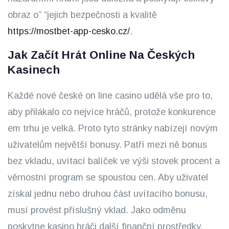
obraz o” “jejich bezpečnosti a kvalitě
https://mostbet-app-cesko.cz/
.
Jak Začít Hrát Online Na Českých
Kasinech
Každé nové české on line casino udělá vše pro to,
aby přilákalo co nejvíce hráčů, protože konkurence
em trhu je velká. Proto tyto stránky nabízejí novým
uživatelům největší bonusy. Patří mezi ně bonus
bez vkladu, uvítací balíček ve výši stovek procent a
věrnostní program se spoustou cen. Aby uživatel
získal jednu nebo druhou část uvítacího bonusu,
musí provést příslušný vklad. Jako odměnu
poskytne kasino hráči další finanční prostředky,