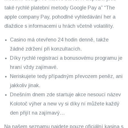
také rychlé platební metody Google Pay a” “The
apple company Pay, pohodlné vyhledávání her a
dlaždice s informacemi u hrách včetně volatility.
Casino má otevřeno 24 hodin denně, takže
žádné zdržení při konzultacích.
Díky rychlé registraci a bonusovému programu je
hraní vždy zajímavé.
Neriskujete tedy případným převozem peněz, ani
jakkoliv jinak.
Dnešním dnem zde startuje akce nesoucí název
Kolotoč výher a new vy si díky ní můžete každý
den přijít na zajímavý…
Na našem seznamu najdete pouze oficiální kasina s