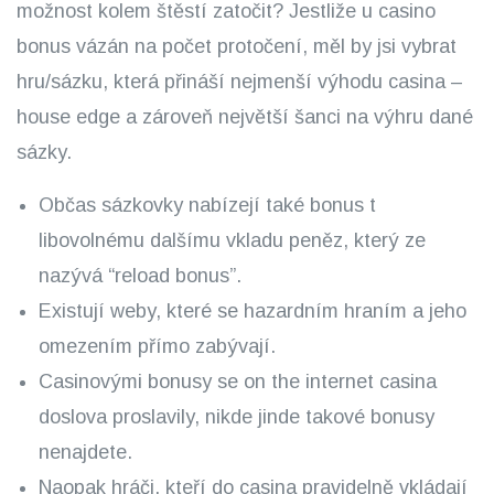
možnost kolem štěstí zatočit? Jestliže u casino
bonus vázán na počet protočení, měl by jsi vybrat
hru/sázku, která přináší nejmenší výhodu casina –
house edge a zároveň největší šanci na výhru dané
sázky.
Občas sázkovky nabízejí také bonus t
libovolnému dalšímu vkladu peněz, který ze
nazývá “reload bonus”.
Existují weby, které se hazardním hraním a jeho
omezením přímo zabývají.
Casinovými bonusy se on the internet casina
doslova proslavily, nikde jinde takové bonusy
nenajdete.
Naopak hráči, kteří do casina pravidelně vkládají