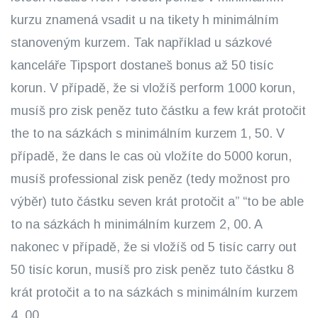
kurzu znamená vsadit u na tikety h minimálním
stanoveným kurzem. Tak například u sázkové
kanceláře Tipsport dostaneš bonus až 50 tisíc
korun. V případě, že si vložíš perform 1000 korun,
musíš pro zisk peněz tuto částku a few krát protočit
the to na sázkách s minimálním kurzem 1, 50. V
případě, že dans le cas où vložíte do 5000 korun,
musíš professional zisk peněz (tedy možnost pro
výběr) tuto částku seven krát protočit a” “to be able
to na sázkách h minimálním kurzem 2, 00. A
nakonec v případě, že si vložíš od 5 tisíc carry out
50 tisíc korun, musíš pro zisk peněz tuto částku 8
krát protočit a to na sázkách s minimálním kurzem
4, 00.