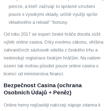
peníze, a kteří zažívají to správné vzrušení
pouze s vysokými vklady, určitě využijí spíše
vkladového a reload” “bonusy.
Od roku 2017 se expert české hráče docela zúžil
výběr online casina. Díky novému zákonu, většina
zahraničních sázkovek odešla z českého trhu a
nedovolují registrace českým hráčům. Na našem
území tak mohou působit pouze online casina s
licencí od ministerstva financí.
Bezpečnost Casina (ochrana
Osobních Údajů + Peněz)
Online herny nejčastěji nabízejí nápoje zdarma k