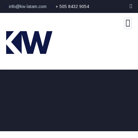
info@kw-latam.com
+ 505 8432 9054