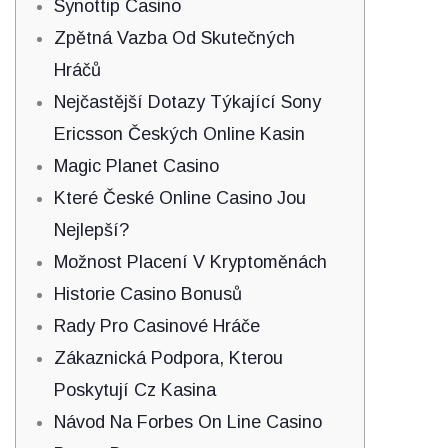
Synottip Casino
Zpětná Vazba Od Skutečných
Hráčů
Nejčastější Dotazy Týkající Sony
Ericsson Českých Online Kasin
Magic Planet Casino
Které České Online Casino Jou
Nejlepší?
Možnost Placení V Kryptoměnách
Historie Casino Bonusů
Rady Pro Casinové Hráče
Zákaznická Podpora, Kterou
Poskytují Cz Kasina
Návod Na Forbes On Line Casino